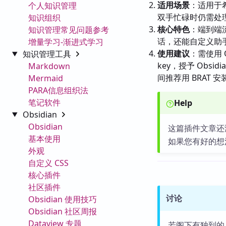
适用场景
：适用于希
个人知识管理
双手忙碌时仍需处
知识组织
核心特色
：端到端
知识管理常见问题参考
话，还能自定义助
增量学习-渐进式学习
使用建议
：需使用 Ob
知识管理工具
key，授予 Obsid
Markdown
间推荐用 BRAT 
Mermaid
PARA信息组织法
笔记软件
Help
Obsidian
Obsidian
这篇插件文章还
基本使用
如果您有好的想
外观
自定义 CSS
核心插件
社区插件
讨论
Obsidian 使用技巧
Obsidian 社区周报
Dataview 专题
若阁下有独到的