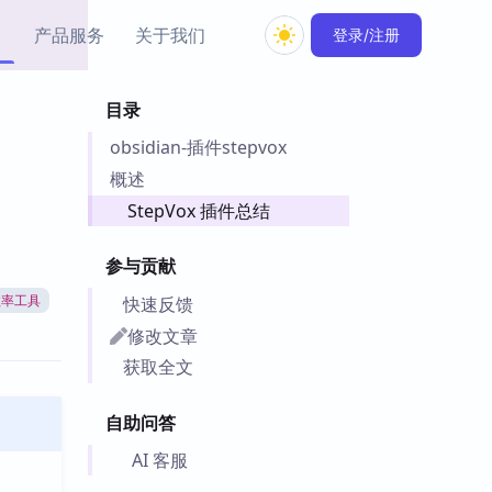
产品服务
关于我们
登录/注册
目录
教程资源
obsidian-插件stepvox
Simple MindMap
Obsidian 教程
New
rkdown 一键成图的
基础用法、插件与外观
概述
sidian 思维导图插件
片段
StepVox 插件总结
ino
Obsidian 主题
参与贡献
Mer 出品的闪念笔记
主题下载与外观美化
件
快速反馈
效率工具
Zotero 教程
修改文章
件集市
Zotero 使用与插件教程
获取全文
类挂件，丰富笔记页
件
自助问答
件
 卡实例库
AI 客服
telkasten 实践示例