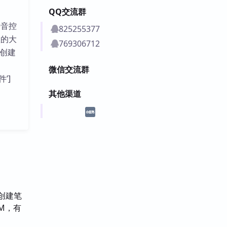
QQ交流群
语音控
825255377
置的大
769306712
和创建
微信交流群
件’]
其他渠道
和创建笔
LM，有