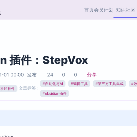
首页
会员计划
知识社区
部
快捷入口
插件与市场
效率产品
社区首页
Obsidian 插件
最近更新
插件市场与国内加速下
Ma
主题标签
载
Ob
an 插件：StepVox
协作者
视频教程
PKMer Market
Th
1-01 00:00
发布
24
0
0
分享
加速访问 Obsidian 官方
PK
Top5
热门链接
市场
插
#
自动化与AI
#
编辑工具
#
第三方工具集成
#
文章标签：
ian社区插件
Zotero 专题
#
obsidian插件
Zotero 插件
挂
Obsidian 专题
Zotero 插件资源与加速
各
Obsidian 核心插
服务
面
Obsidian 社区插
知识管理
ZK
Zet
pVox