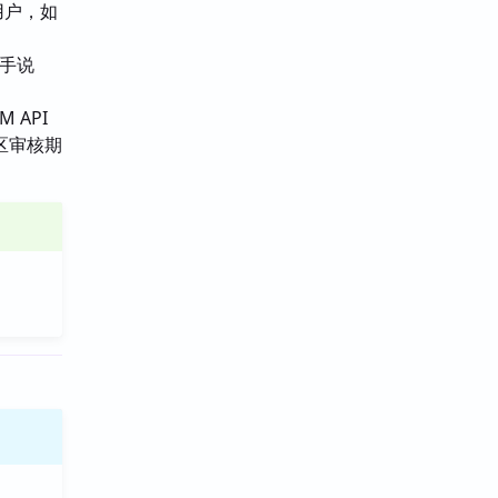
用户，如
助手说
M API
。社区审核期