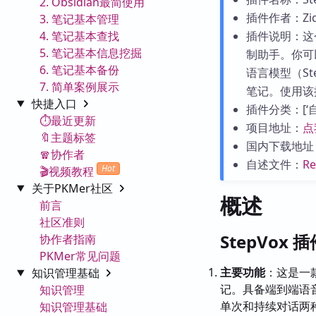
2. Obsidian最简使用
插件作者：Ziqi
3. 笔记基本管理
4. 笔记基本查找
插件说明：这
5. 笔记基本信息挖掘
制助手。你可
6. 笔记基本备份
语言模型（St
7. 简单案例展示
笔记。使用该
快捷入口
插件分类：[‘自动
⏱️最近更新
项目地址：
点
🔖主题标签
国内下载地址
🧣协作者
自述文件：
R
Hot
🎬视频教程
关于PKMer社区
概述
前言
社区准则
StepVox 
协作者指南
PKMer常见问题
主要功能
：这是一款
知识管理基础
记。具备端到端语音
知识管理
单次和持续对话两
知识管理基础