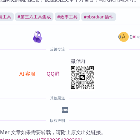
辑工具
#
第三方工具集成
#
效率工具
#
obsidian插件
0
0
AI
4
反馈交流
微信群
AI 客服
QQ群
其他渠道
版权声明
KMer 文章如果需要转载，请附上原文出处链接。