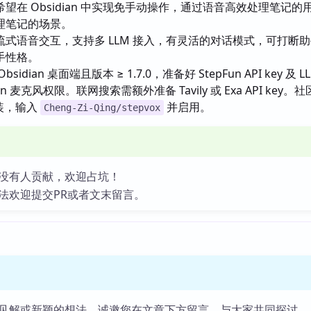
望在 Obsidian 中实现免手动操作，通过语音高效处理笔记的
理笔记的场景。
流式语音交互，支持多 LLM 接入，有灵活的对话模式，可打断
手性格。
sidian 桌面端且版本 ≥ 1.7.0，准备好 StepFun API key 及 LL
ian 麦克风权限。联网搜索需额外准备 Tavily 或 Exa API key
安装，输入
并启用。
Cheng-Zi-Qing/stepvox
没有人贡献，欢迎占坑！
法欢迎提交PR或者文末留言。
见解或新颖的想法，诚邀您在文章下方留言，与大家共同探讨。