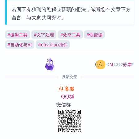
若阁下有独到的见解或新颖的想法，诚邀您在文章下方
留言，与大家共同探讨。
#
编辑工具
#
文字处理
#
效率工具
#
快捷键
#
自动化与AI
#
obsidian插件
0
0
分享
AI
4347篇文章
反馈交流
AI 客服
QQ群
微信群