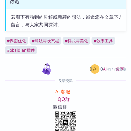
讨论
若阁下有独到的见解或新颖的想法，诚邀您在文章下方
留言，与大家共同探讨。
#
界面优化
#
导航与状态栏
#
样式与美化
#
效率工具
#
obsidian插件
0
0
分享
AI
4347篇文章
反馈交流
AI 客服
QQ群
微信群