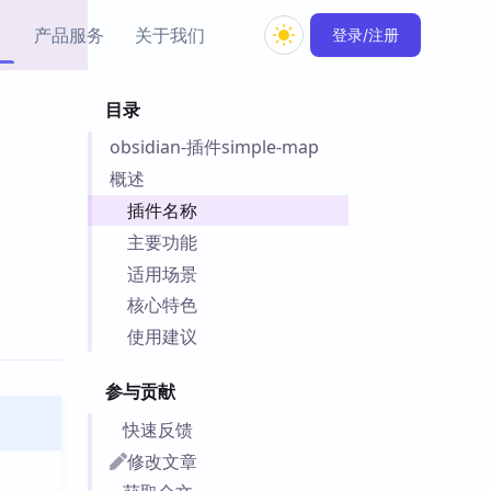
产品服务
关于我们
登录/注册
目录
教程资源
obsidian-插件simple-map
Simple MindMap
Obsidian 教程
New
rkdown 一键成图的
基础用法、插件与外观
概述
sidian 思维导图插件
片段
插件名称
主要功能
ino
Obsidian 主题
适用场景
Mer 出品的闪念笔记
主题下载与外观美化
件
核心特色
Zotero 教程
使用建议
件集市
Zotero 使用与插件教程
类挂件，丰富笔记页
参与贡献
件
件
快速反馈
 卡实例库
修改文章
telkasten 实践示例