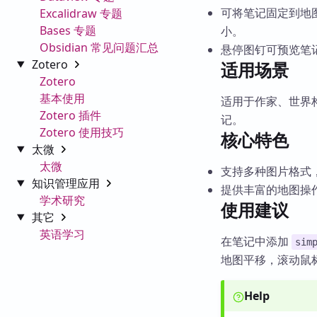
可将笔记固定到地图
Excalidraw 专题
Bases 专题
小。
Obsidian 常见问题汇总
悬停图钉可预览笔
Zotero
适用场景
Zotero
基本使用
适用于作家、世界
Zotero 插件
记。
Zotero 使用技巧
核心特色
太微
太微
支持多种图片格式，
知识管理应用
提供丰富的地图操
学术研究
使用建议
其它
英语学习
在笔记中添加
sim
地图平移，滚动鼠
Help