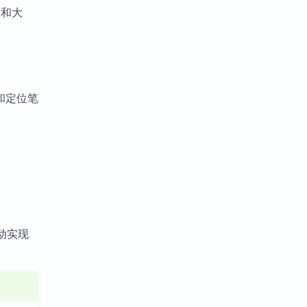
标和大
和定位笔
动实现