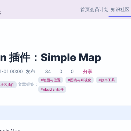
首页
会员计划
知识社区
部
快捷入口
插件与市场
效率产品
社区首页
Obsidian 插件
最近更新
插件市场与国内加速下
Ma
主题标签
载
Ob
an 插件：Simple Map
协作者
视频教程
PKMer Market
Th
1-01 00:00
发布
34
0
0
分享
加速访问 Obsidian 官方
PK
Top5
热门链接
市场
插
#
地图与位置
#
图表与可视化
#
效率工具
文章标签：
ian社区插件
Zotero 专题
#
obsidian插件
Zotero 插件
挂
Obsidian 专题
Zotero 插件资源与加速
各
Obsidian 核心插
服务
面
Obsidian 社区插
知识管理
ZK
Zet
ple Map