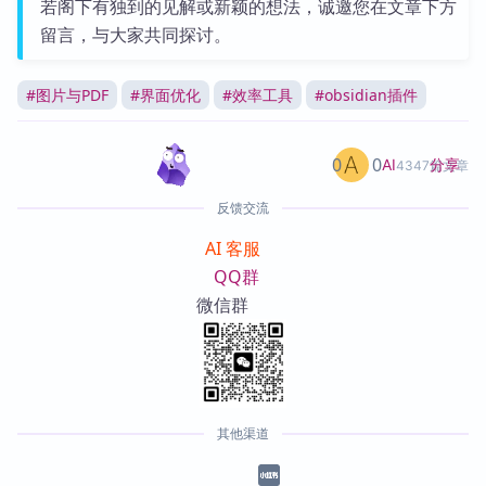
若阁下有独到的见解或新颖的想法，诚邀您在文章下方
留言，与大家共同探讨。
#
图片与PDF
#
界面优化
#
效率工具
#
obsidian插件
0
0
分享
AI
4347篇文章
反馈交流
AI 客服
QQ群
微信群
其他渠道