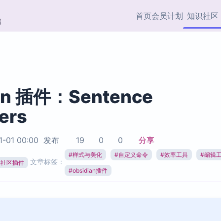
首页
会员计划
知识社区
部
快捷入口
插件与市场
效率产品
社区首页
Obsidian 插件
最近更新
插件市场与国内加速下
Ma
主题标签
载
Ob
an 插件：Sentence
协作者
ers
视频教程
PKMer Market
Th
加速访问 Obsidian 官方
PK
Top5
热门链接
市场
插
1-01 00:00
发布
19
0
0
分享
Zotero 专题
#
样式与美化
#
自定义命令
#
效率工具
#
编辑
Zotero 插件
挂
文章标签：
Obsidian 专题
ian社区插件
Zotero 插件资源与加速
各
#
obsidian插件
Obsidian 核心插
服务
面
Obsidian 社区插
知识管理
ZK
Zet