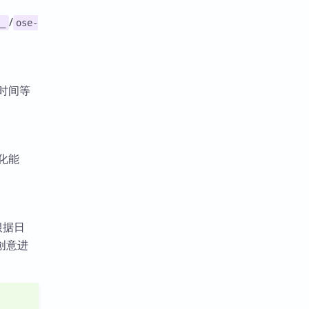
/
_
ose-
、时间等
化能
根据日
创意进