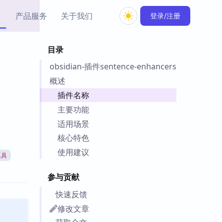
产品服务
关于我们
登录/注册
目录
教程资源
obsidian-插件sentence-enhancers
Simple MindMap
Obsidian 教程
New
rkdown 一键成图的
基础用法、插件与外观
概述
sidian 思维导图插件
片段
插件名称
主要功能
ino
Obsidian 主题
适用场景
Mer 出品的闪念笔记
主题下载与外观美化
件
核心特色
Zotero 教程
使用建议
工具
件集市
Zotero 使用与插件教程
类挂件，丰富笔记页
参与贡献
件
件
快速反馈
 卡实例库
修改文章
telkasten 实践示例