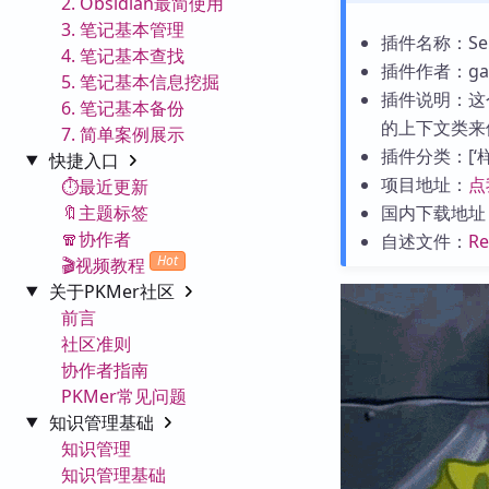
2. Obsidian最简使用
3. 笔记基本管理
插件名称：Sent
4. 笔记基本查找
插件作者：garre
5. 笔记基本信息挖掘
插件说明：这
6. 笔记基本备份
的上下文类来
7. 简单案例展示
插件分类：[‘样式
快捷入口
项目地址：
点
⏱️最近更新
🔖主题标签
国内下载地址
🧣协作者
自述文件：
R
Hot
🎬视频教程
关于PKMer社区
前言
社区准则
协作者指南
PKMer常见问题
知识管理基础
知识管理
知识管理基础