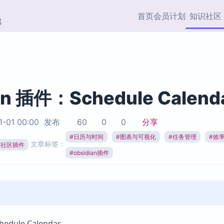
首页
会员计划
知识社区
部
快捷入口
插件与市场
效率产品
社区首页
Obsidian 插件
最近更新
插件市场与国内加速下
Ma
主题标签
载
Ob
an 插件：Schedule Calend
协作者
视频教程
PKMer Market
Th
1-01 00:00
发布
60
0
0
分享
加速访问 Obsidian 官方
PK
Top5
热门链接
市场
插
#
日历与时间
#
图表与可视化
#
任务管理
#
效
文章标签：
ian社区插件
Zotero 专题
#
obsidian插件
Zotero 插件
挂
Obsidian 专题
Zotero 插件资源与加速
各
Obsidian 核心插
服务
面
Obsidian 社区插
知识管理
ZK
Zet
dule Calendar