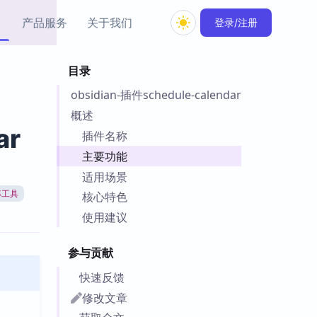
产品服务
关于我们
登录/注册
目录
教程资源
obsidian-插件schedule-calendar
Simple MindMap
Obsidian 教程
New
rkdown 一键成图的
基础用法、插件与外观
概述
sidian 思维导图插件
片段
ar
插件名称
主要功能
ino
Obsidian 主题
适用场景
Mer 出品的闪念笔记
主题下载与外观美化
件
率工具
核心特色
Zotero 教程
使用建议
件集市
Zotero 使用与插件教程
类挂件，丰富笔记页
参与贡献
件
件
快速反馈
 卡实例库
修改文章
telkasten 实践示例