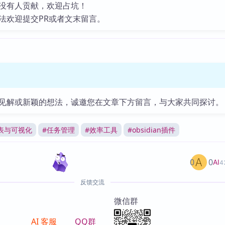
没有人贡献，欢迎占坑！
法欢迎提交PR或者文末留言。
见解或新颖的想法，诚邀您在文章下方留言，与大家共同探讨。
表与可视化
#
任务管理
#
效率工具
#
obsidian插件
0
0
AI
4
反馈交流
微信群
AI 客服
QQ群