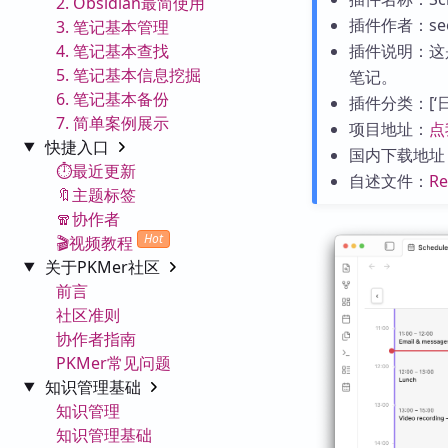
2. Obsidian最简使用
插件作者：seo
3. 笔记基本管理
4. 笔记基本查找
插件说明：这
5. 笔记基本信息挖掘
笔记。
6. 笔记基本备份
插件分类：[‘日历
7. 简单案例展示
项目地址：
点
快捷入口
国内下载地址
⏱️最近更新
自述文件：
R
🔖主题标签
🧣协作者
Hot
🎬视频教程
关于PKMer社区
前言
社区准则
协作者指南
PKMer常见问题
知识管理基础
知识管理
知识管理基础