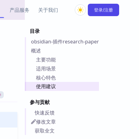
产品服务
关于我们
登录/注册
目录
教程资源
obsidian-插件research-paper
Simple MindMap
Obsidian 教程
New
rkdown 一键成图的
基础用法、插件与外观
概述
sidian 思维导图插件
片段
主要功能
适用场景
ino
Obsidian 主题
核心特色
Mer 出品的闪念笔记
主题下载与外观美化
件
使用建议
Zotero 教程
件
件集市
Zotero 使用与插件教程
参与贡献
类挂件，丰富笔记页
件
快速反馈
件
修改文章
 卡实例库
获取全文
telkasten 实践示例