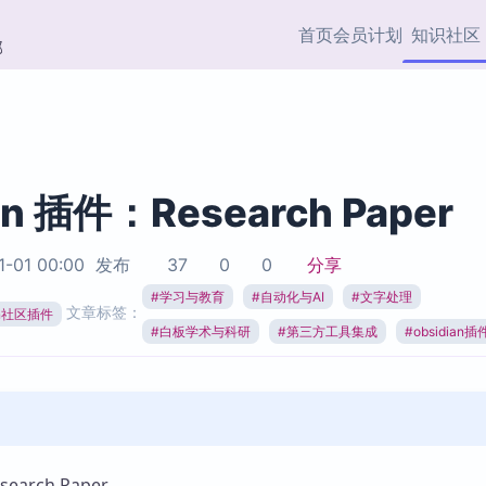
首页
会员计划
知识社区
部
快捷入口
插件与市场
效率产品
社区首页
Obsidian 插件
最近更新
插件市场与国内加速下
Ma
主题标签
载
Ob
an 插件：Research Paper
协作者
视频教程
PKMer Market
Th
1-01 00:00
发布
37
0
0
分享
加速访问 Obsidian 官方
PK
Top5
热门链接
市场
插
#
学习与教育
#
自动化与AI
#
文字处理
文章标签：
ian社区插件
Zotero 专题
#
白板学术与科研
#
第三方工具集成
#
obsidian插
Zotero 插件
挂
Obsidian 专题
Zotero 插件资源与加速
各
Obsidian 核心插
服务
面
Obsidian 社区插
知识管理
ZK
Zet
arch Paper