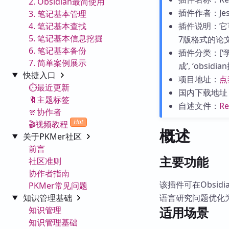
2. Obsidian最简使用
插件作者：Jesú
3. 笔记基本管理
4. 笔记基本查找
插件说明：它
5. 笔记基本信息挖掘
7版格式的论
6. 笔记基本备份
插件分类：[‘学
7. 简单案例展示
成’, ‘obsidia
快捷入口
项目地址：
点
⏱️最近更新
国内下载地址
🔖主题标签
自述文件：
R
🧣协作者
Hot
🎬视频教程
概述
关于PKMer社区
前言
主要功能
社区准则
协作者指南
该插件可在Obsi
PKMer常见问题
知识管理基础
语言研究问题优化为
适用场景
知识管理
知识管理基础