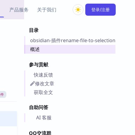
产品服务
关于我们
登录/注册
目录
教程资源
obsidian-插件rename-file-to-selection
Simple MindMap
Obsidian 教程
New
rkdown 一键成图的
基础用法、插件与外观
概述
sidian 思维导图插件
片段
参与贡献
ino
Obsidian 主题
快速反馈
Mer 出品的闪念笔记
主题下载与外观美化
件
修改文章
Zotero 教程
获取全文
插件
件集市
Zotero 使用与插件教程
类挂件，丰富笔记页
自助问答
件
件
AI 客服
 卡实例库
telkasten 实践示例
QQ交流群