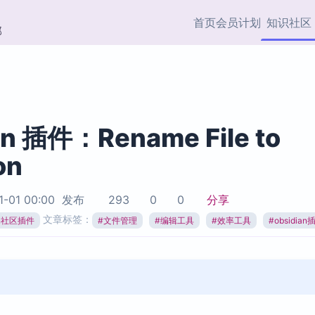
首页
会员计划
知识社区
部
快捷入口
插件与市场
效率产品
社区首页
Obsidian 插件
最近更新
插件市场与国内加速下
Ma
主题标签
载
Ob
an 插件：Rename File to
协作者
on
视频教程
PKMer Market
Th
加速访问 Obsidian 官方
PK
Top5
热门链接
市场
插
1-01 00:00
发布
293
0
0
分享
Zotero 专题
文章标签：
ian社区插件
#
文件管理
#
编辑工具
#
效率工具
#
obsidian
Zotero 插件
挂
Obsidian 专题
Zotero 插件资源与加速
各
Obsidian 核心插
服务
面
Obsidian 社区插
知识管理
ZK
Zet