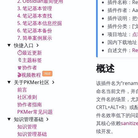
2. Obsidian最简使用
插件名称：Renam
3. 笔记基本管理
插件作者：Aa
4. 笔记基本查找
插件说明：把
5. 笔记基本信息挖掘
插件分类：[‘文件
6. 笔记基本备份
项目地址：
点
7. 简单案例展示
国内下载地址
快捷入口
自述文件：
R
⏱️最近更新
🔖主题标签
概述
🧣协作者
Hot
🎬视频教程
关于PKMer社区
该插件名为“renam
前言
命名当前文件，并
社区准则
文件名的场景，尤
协作者指南
CRTL+ALT+R
PKMer常见问题
件名效率低下的问题
知识管理基础
其核心依赖
sanitiz
知识管理
续开发。
知识管理基础