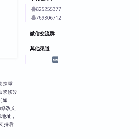
825255377
769306712
微信交流群
其他渠道
来快速重
频繁修改
（如
动修改文
库地址，
支持后