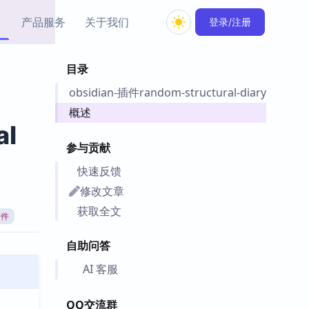
产品服务
关于我们
登录/注册
目录
教程资源
obsidian-插件random-structural-diary
Simple MindMap
Obsidian 教程
New
rkdown 一键成图的
基础用法、插件与外观
概述
sidian 思维导图插件
片段
al
参与贡献
ino
Obsidian 主题
快速反馈
Mer 出品的闪念笔记
主题下载与外观美化
件
修改文章
Zotero 教程
获取全文
插件
件集市
Zotero 使用与插件教程
类挂件，丰富笔记页
自助问答
件
件
AI 客服
 卡实例库
telkasten 实践示例
QQ交流群