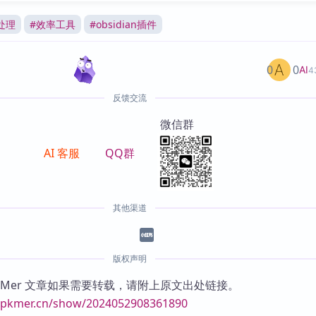
处理
#
效率工具
#
obsidian插件
0
0
AI
4
反馈交流
微信群
AI 客服
QQ群
其他渠道
版权声明
KMer 文章如果需要转载，请附上原文出处链接。
//pkmer.cn/show/2024052908361890