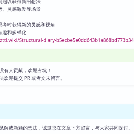
问题以获得新的想法
考、灵感激发等场景
思考时获得新的灵感和视角
有趣和多样化
//zttl.wiki/Structural-diary-b5ecbe5e0dd643b1a868bd773b3
没有人贡献，欢迎占坑！
法欢迎提交 PR 或者文末留言。
见解或新颖的想法，诚邀您在文章下方留言，与大家共同探讨。