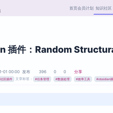
首页
会员计划
知识社区
部
快捷入口
插件与市场
效率产品
社区首页
Obsidian 插件
最近更新
插件市场与国内加速下
Ma
主题标签
载
Ob
an 插件：Random Structur
协作者
视频教程
PKMer Market
Th
加速访问 Obsidian 官方
PK
Top5
热门链接
市场
插
1-01 00:00
发布
396
0
0
分享
Zotero 专题
文章标签：
ian社区插件
#
任务管理
#
数据处理
#
效率工具
#
obsidian
Zotero 插件
挂
Obsidian 专题
Zotero 插件资源与加速
各
Obsidian 核心插
服务
面
Obsidian 社区插
知识管理
ZK
Zet