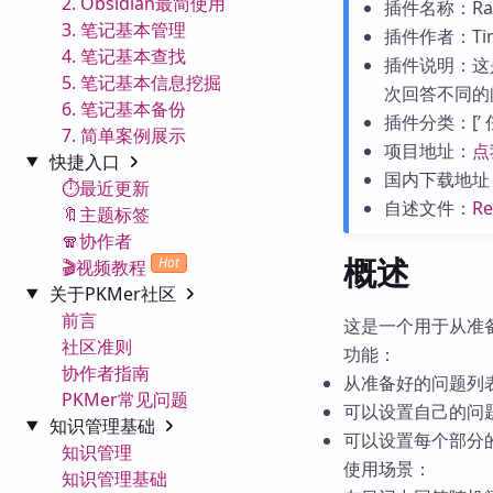
2. Obsidian最简使用
插件名称：Rando
3. 笔记基本管理
插件作者：Timu
4. 笔记基本查找
插件说明：这
5. 笔记基本信息挖掘
次回答不同的
6. 笔记基本备份
插件分类：[’ 任务管
7. 简单案例展示
项目地址：
点
快捷入口
国内下载地址
⏱️最近更新
自述文件：
R
🔖主题标签
🧣协作者
概述
Hot
🎬视频教程
关于PKMer社区
前言
这是一个用于从准
社区准则
功能：
协作者指南
从准备好的问题列
PKMer常见问题
可以设置自己的问
知识管理基础
可以设置每个部分
知识管理
使用场景：
知识管理基础