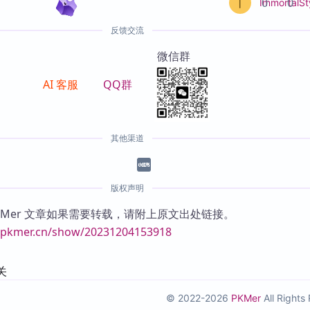
0
0
ImmortalSt
反馈交流
微信群
AI 客服
QQ群
其他渠道
版权声明
KMer 文章如果需要转载，请附上原文出处链接。
//pkmer.cn/show/20231204153918
关
© 2022-2026
PKMer
All Right