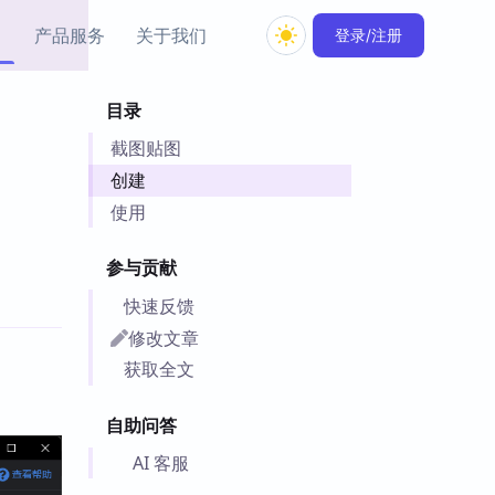
产品服务
关于我们
登录/注册
目录
教程资源
截图贴图
Simple MindMap
Obsidian 教程
New
rkdown 一键成图的
基础用法、插件与外观
创建
sidian 思维导图插件
片段
使用
ino
Obsidian 主题
参与贡献
Mer 出品的闪念笔记
主题下载与外观美化
件
快速反馈
Zotero 教程
修改文章
件集市
Zotero 使用与插件教程
获取全文
类挂件，丰富笔记页
件
自助问答
件
 卡实例库
AI 客服
telkasten 实践示例