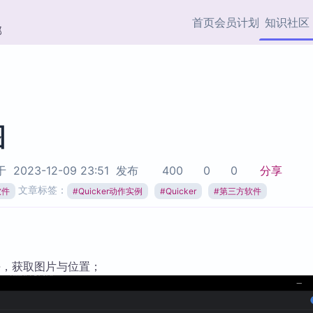
首页
会员计划
知识社区
部
快捷入口
插件与市场
效率产品
社区首页
Obsidian 插件
最近更新
插件市场与国内加速下
Ma
主题标签
载
Ob
图
协作者
视频教程
PKMer Market
Th
于
2023-12-09 23:51
发布
400
0
0
分享
加速访问 Obsidian 官方
PK
Top5
文章标签：
热门链接
市场
插
软件
#
Quicker动作实例
#
Quicker
#
第三方软件
Zotero 专题
Zotero 插件
挂
Obsidian 专题
Zotero 插件资源与加速
各
Obsidian 核心插
服务
面
块，获取图片与位置；
Obsidian 社区插
知识管理
ZK
Zet