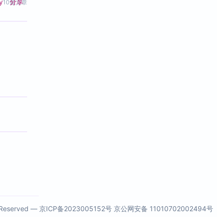
分享
y
10篇文章
s Reserved —
京ICP备2023005152号
京公网安备 11010702002494号