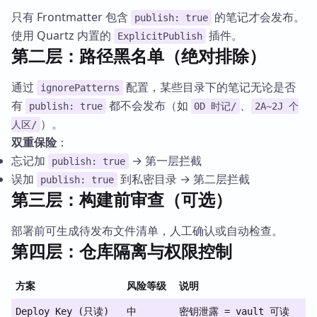
只有 Frontmatter 包含
的笔记才会发布。
publish: true
使用 Quartz 内置的
插件。
ExplicitPublish
第二层：路径黑名单（绝对排除）
通过
配置，某些目录下的笔记无论是否
ignorePatterns
有
都不会发布（如
、
publish: true
0D 时记/
2A~2J 个
）。
人区/
双重保险
：
忘记加
→ 第一层拦截
publish: true
误加
到私密目录 → 第二层拦截
publish: true
第三层：构建前审查（可选）
部署前可生成待发布文件清单，人工确认或自动检查。
第四层：仓库隔离与权限控制
方案
风险等级
说明
Deploy Key (只读)
中
密钥泄露 = vault 可读