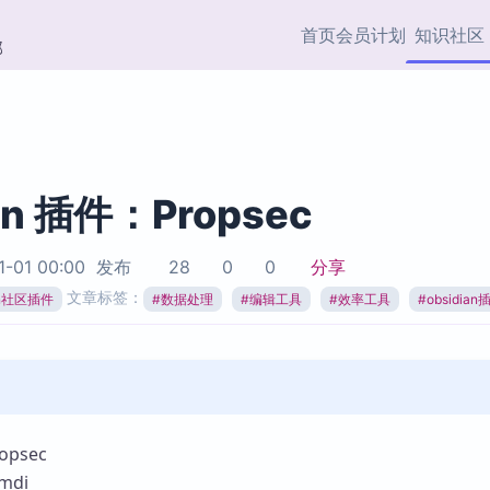
首页
会员计划
知识社区
部
快捷入口
插件与市场
效率产品
社区首页
Obsidian 插件
最近更新
插件市场与国内加速下
Ma
主题标签
载
Ob
an 插件：Propsec
协作者
视频教程
PKMer Market
Th
1-01 00:00
发布
28
0
0
分享
加速访问 Obsidian 官方
PK
Top5
文章标签：
热门链接
市场
插
ian社区插件
#
数据处理
#
编辑工具
#
效率工具
#
obsidian
Zotero 专题
Zotero 插件
挂
Obsidian 专题
Zotero 插件资源与加速
各
Obsidian 核心插
服务
面
Obsidian 社区插
知识管理
ZK
psec
Zet
mdi