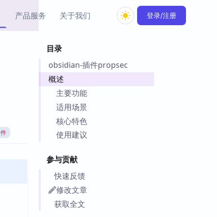
产品服务
关于我们
登录/注册
目录
教程资源
obsidian-插件propsec
Simple MindMap
Obsidian 教程
New
rkdown 一键成图的
基础用法、插件与外观
概述
sidian 思维导图插件
片段
主要功能
适用场景
ino
Obsidian 主题
核心特色
Mer 出品的闪念笔记
主题下载与外观美化
件
插件
使用建议
Zotero 教程
件集市
Zotero 使用与插件教程
参与贡献
类挂件，丰富笔记页
件
快速反馈
件
修改文章
 卡实例库
获取全文
telkasten 实践示例