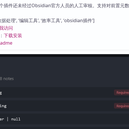
库
个插件还未经过Obsidian官方人员的人工审核。支持对前置元
处理’, ‘编辑工具’, ‘效率工具’, ‘obsidian插件’]
我访问
：
下载安装
eadme