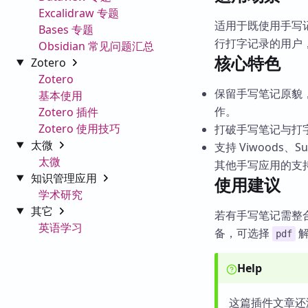
Excalidraw 专题
适用于既使用手写记
Bases 专题
行打字记录的用户
Obsidian 常见问题汇总
核心特色
Zotero
Zotero
保留手写笔记原貌，
基本使用
作。
Zotero 插件
Zotero 使用技巧
打破手写笔记与打字
太微
支持 Viwoods、
太微
其他手写应用的支
知识管理应用
使用建议
学术研究
其它
若有手写笔记需整合到
英语学习
备，可选择
解
pdf
Help
这篇插件文章还