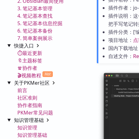
2. Obsidian最简使用
插件作者：jo-m
3. 笔记基本管理
4. 笔记基本查找
插件说明：这个
5. 笔记基本信息挖掘
把手写笔记转换
6. 笔记基本备份
插件分类：[‘编辑
7. 简单案例展示
项目地址：
点
快捷入口
国内下载地址
⏱️最近更新
自述文件：
R
🔖主题标签
🧣协作者
Hot
🎬视频教程
关于PKMer社区
前言
社区准则
协作者指南
PKMer常见问题
知识管理基础
知识管理
知识管理基础