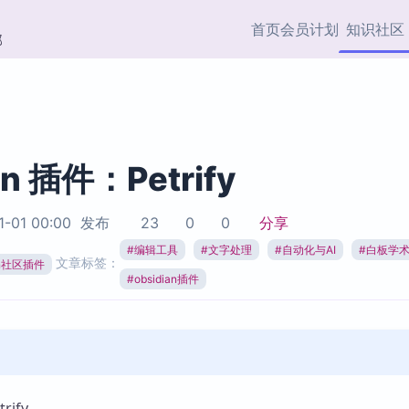
首页
会员计划
知识社区
部
快捷入口
插件与市场
效率产品
社区首页
Obsidian 插件
最近更新
插件市场与国内加速下
Ma
主题标签
载
Ob
an 插件：Petrify
协作者
视频教程
PKMer Market
Th
1-01 00:00
发布
23
0
0
分享
加速访问 Obsidian 官方
PK
Top5
热门链接
市场
插
#
编辑工具
#
文字处理
#
自动化与AI
#
白板学
文章标签：
ian社区插件
Zotero 专题
#
obsidian插件
Zotero 插件
挂
Obsidian 专题
Zotero 插件资源与加速
各
Obsidian 核心插
服务
面
Obsidian 社区插
知识管理
ZK
Zet
ify