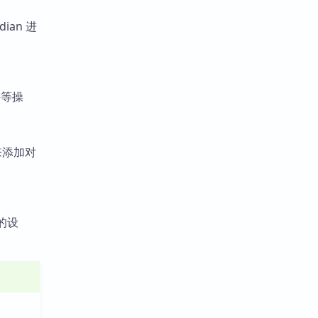
an 进
接等操
未来添加对
的设