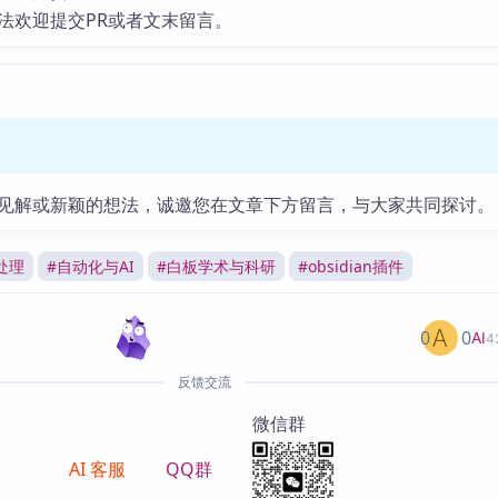
法欢迎提交PR或者文末留言。
见解或新颖的想法，诚邀您在文章下方留言，与大家共同探讨。
处理
#
自动化与AI
#
白板学术与科研
#
obsidian插件
0
0
AI
4
反馈交流
微信群
AI 客服
QQ群