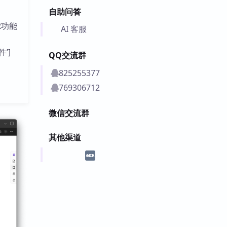
自助问答
R功能
AI 客服
。
件’]
QQ交流群
825255377
769306712
微信交流群
其他渠道