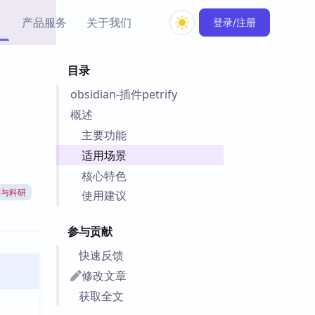
产品服务
关于我们
登录/注册
目录
教程资源
obsidian-插件petrify
Simple MindMap
Obsidian 教程
New
rkdown 一键成图的
基础用法、插件与外观
概述
sidian 思维导图插件
片段
主要功能
适用场景
ino
Obsidian 主题
核心特色
Mer 出品的闪念笔记
主题下载与外观美化
件
术与科研
使用建议
Zotero 教程
件集市
Zotero 使用与插件教程
参与贡献
类挂件，丰富笔记页
件
快速反馈
件
修改文章
 卡实例库
获取全文
telkasten 实践示例