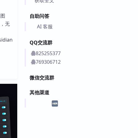
获取全文
、图
自助问答
定，无
AI 客服
idian
QQ交流群
825255377
769306712
微信交流群
其他渠道