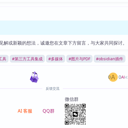
见解或新颖的想法，诚邀您在文章下方留言，与大家共同探讨。
工具
#
第三方工具集成
#
多媒体
#
图片与PDF
#
obsidian插件
0
0
AI
4
反馈交流
微信群
AI 客服
QQ群