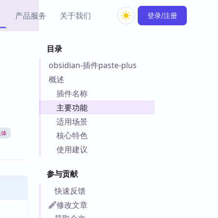
产品服务
关于我们
登录/注册
目录
教程资源
obsidian-插件paste-plus
Simple MindMap
Obsidian 教程
New
rkdown 一键成图的
基础用法、插件与外观
概述
sidian 思维导图插件
片段
插件名称
主要功能
ino
Obsidian 主题
适用场景
Mer 出品的闪念笔记
主题下载与外观美化
件
媒体
核心特色
Zotero 教程
使用建议
件集市
Zotero 使用与插件教程
类挂件，丰富笔记页
参与贡献
件
件
快速反馈
 卡实例库
修改文章
telkasten 实践示例