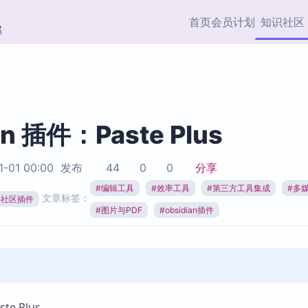
首页
会员计划
知识社区
部
快捷入口
插件与市场
效率产品
社区首页
Obsidian 插件
最近更新
插件市场与国内加速下
Ma
主题标签
载
Ob
an 插件：Paste Plus
协作者
视频教程
PKMer Market
Th
1-01 00:00
发布
44
0
0
分享
加速访问 Obsidian 官方
PK
Top5
热门链接
市场
插
#
编辑工具
#
效率工具
#
第三方工具集成
#
多
文章标签：
ian社区插件
Zotero 专题
#
图片与PDF
#
obsidian插件
Zotero 插件
挂
Obsidian 专题
Zotero 插件资源与加速
各
Obsidian 核心插
服务
面
Obsidian 社区插
知识管理
ZK
Zet
e Plus