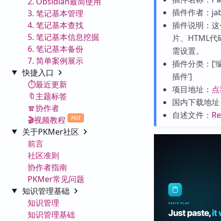
2. Obsidian最简使用
插件作者：jab
3. 笔记基本管理
4. 笔记基本查找
插件说明：这
5. 笔记基本信息挖掘
片、HTML代
6. 笔记基本备份
需设置。
7. 简单案例展示
插件分类：[‘编辑
快捷入口
插件’]
⏱️最近更新
项目地址：
点
🔖主题标签
国内下载地址
🧣协作者
自述文件：
R
Hot
🎬视频教程
关于PKMer社区
前言
社区准则
协作者指南
PKMer常见问题
知识管理基础
知识管理
知识管理基础