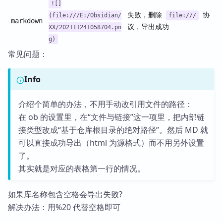
![]
失败，删除
协
(file:///E:/Obsidian/
file:///
markdown
议，导出成功
XX/202111241058704.pn
g)
常见问题：
Info
介绍个简单的办法，不用手动改引用文件的路径：
在 ob 的设置里，在“文件与链接”这一项里，把内部链
接类型改成“基于仓库根目录的绝对路径”。然后 MD 就
可以直接成功导出（html 为源格式）而不用另外设置
了。
其实就是对应的表格第一行的情况。
如果库名称包含空格会导出失败?
解决办法：用%20 代替空格即可