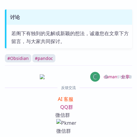
讨论
若阁下有独到的见解或新颖的想法，诚邀您在文章下方
留言，与大家共同探讨。
#
Obsidian
#
pandoc
0
0
分享
cuman
51篇文章
反馈交流
AI 客服
QQ群
微信群