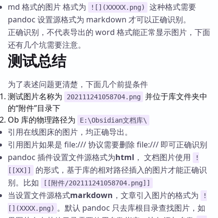
md 格式的图片 格式为
这种格式需要
![](XXXXX.png)
pandoc 设置源格式为 markdown 才可以正确识别。
正确识别，不代表导出的 word 格式能正常显示图片，下面
还有几个坑需要注意。
测试总结
为了表述问题更清楚，下面几个前提条件
测试图片名称为
并位于库文件夹中
202111241058704.png
的“附件”目录下
Ob 库的物理路径为
E:\Obsidian文档库\
引用在线图床的图片，均正确导出。
引用图片如果是 file:/// 协议需要删除 file:/// 即可正确识别
pandoc 插件设置文件源格式为
html
， 文档图片使用
!
的形式，基于库的相对路径插入的图片才能正确识
[[XX]]
别。比如
[[附件/202111241058704.png]]
当设置文件源格式
markdown
，文章引入图片的格式为
!
。默认 pandoc 只去库根目录查找图片，如
[](XXXX.png)