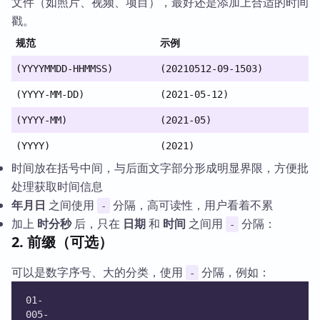
文件（如照片、视频、项目），最好还是添加上合适的时间
戳。
规范
示例
(YYYYMMDD-HHMMSS)
(20210512-09-1503)
(YYYY-MM-DD)
(2021-05-12)
(YYYY-MM)
(2021-05)
(YYYY)
(2021)
时间放在括号中间，与后面文字部分形成明显界限，方便批
处理获取时间信息
年月日
之间使用
分隔，高可读性，用户看着不累
-
加上
时分秒
后，只在
日期
和
时间
之间用
分隔：
-
2. 前缀（可选）
可以是数字序号、大的分类，使用
分隔，例如：
-
01-
005-