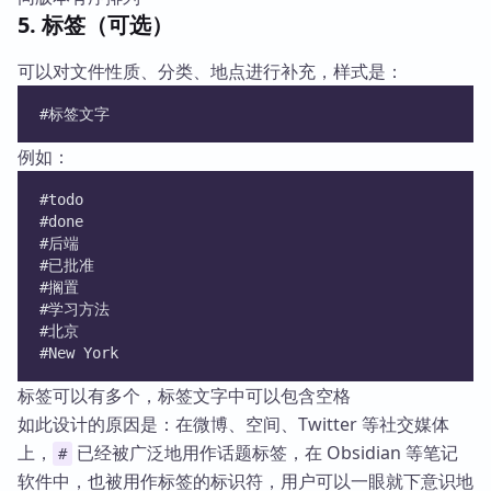
5. 标签（可选）
可以对文件性质、分类、地点进行补充，样式是：
#标签文字
例如：
#todo
#done
#后端
#已批准
#搁置
#学习方法
#北京
#New York
标签可以有多个，标签文字中可以包含空格
如此设计的原因是：在微博、空间、Twitter 等社交媒体
上，
已经被广泛地用作话题标签，在 Obsidian 等笔记
#
软件中，也被用作标签的标识符，用户可以一眼就下意识地