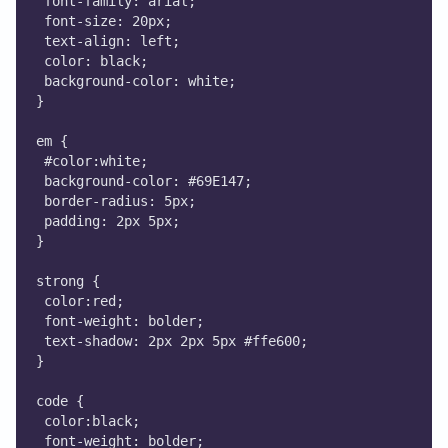
 font-family: arial;
 font-size: 20px;
 text-align: left;
 color: black;
 background-color: white;
}
em {
 #color:white; 
 background-color: #69E147;
 border-radius: 5px;
 padding: 2px 5px;
}
strong {
 color:red;
 font-weight: bolder;
 text-shadow: 2px 2px 5px #ffe600;
}
code {
 color:black;
 font-weight: bolder;