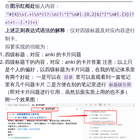
在
图示红框处
输入内容：
^#{4}\s(.+)\n*((?:\n(?:^[^\n#].{0,2}$|^[^\n#].{3}(?
<!<!--).*))+)
上述正则表达式语法的解释
：仅对四级标题及对应内容进行
制卡。
拟要实现的功能为：
四级标题，对应：anki 的卡片问题
四级标题下的内容，对应：anki 的卡片答案 注意：以上只
是个人的偏好，以四级标题为卡片问题，在我的笔记体系里
有两个好处： 一是可以在
里可以直观看到一篇笔记
目录
里有几个问题卡片 二是方便在别的笔记里进行
标题级引用
（即对卡片问题进行引用，虽然后面实质上用的也不多）
附一个效果图：