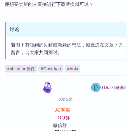
便想要尝鲜的人直接进行下载替换就可以？
讨论
若阁下有独到的见解或新颖的想法，诚邀您在文章下方
留言，与大家共同探讨。
#
obsidian插件
#
Obsidian
#
Anki
0
0
分享
Dusk
6篇文章
反馈交流
AI 客服
QQ群
微信群