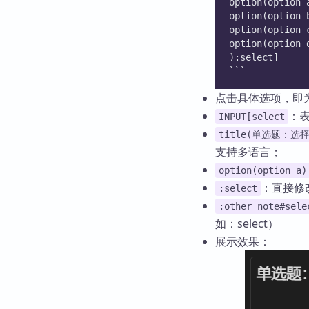
option(option 
option(option 
option(option 
option(option 
):select]
```
点击具体选项，即
：
INPUT[select
title(单选题：
支持多语言；
option(option a)
：直接修
:select
:other note#sele
如：select）
展示效果：