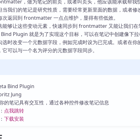
rontmatter，做为笔记的前页，或者叫页头，他应该能承载帮我
库
但当我们的笔记是研究性质，需要经常更新里面的数据，或者修
返回到 frontmatter 一点点维护，显得有些低效。
能够让这些变动元素，快速同步到 frontmatter 又能让我们
 Bind Plugin 就是为了实现这个目标，可以在笔记中创建像下
勾选时改变一个元数据字段，例如完成时设为已完成。或者在你
，它可以与一个名为评分的元数据字段同步。
 Bind Plugin
tz Jung
你的笔记具有交互性，通过各种控件修改笔记信息
：
点我跳转
：
下载安装
性