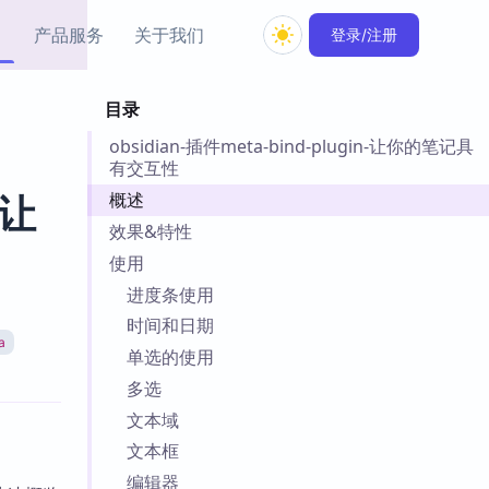
产品服务
关于我们
登录/注册
目录
教程资源
obsidian-插件meta-bind-plugin-让你的笔记具
Simple MindMap
Obsidian 教程
New
有交互性
rkdown 一键成图的
基础用法、插件与外观
sidian 思维导图插件
片段
概述
 让
效果&特性
ino
Obsidian 主题
使用
Mer 出品的闪念笔记
主题下载与外观美化
进度条使用
件
时间和日期
Zotero 教程
a
件集市
Zotero 使用与插件教程
单选的使用
类挂件，丰富笔记页
多选
件
文本域
件
文本框
 卡实例库
telkasten 实践示例
编辑器