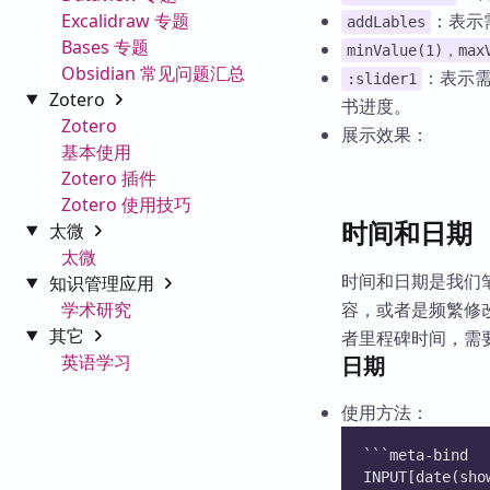
Excalidraw 专题
：表示
addLables
Bases 专题
minValue(1)，max
Obsidian 常见问题汇总
：表示需
:slider1
Zotero
书进度。
Zotero
展示效果：
基本使用
Zotero 插件
Zotero 使用技巧
时间和日期
太微
太微
时间和日期是我们
知识管理应用
学术研究
容，或者是频繁修
其它
者里程碑时间，需
英语学习
日期
使用方法：
```meta-bind
INPUT[date(sho