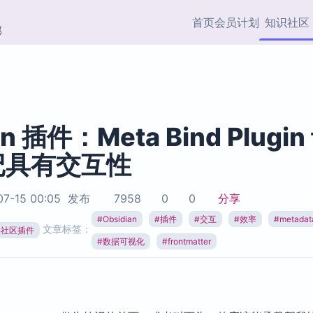
首页
会员计划
知识社区
部
快捷入口
插件与市场
效率产品
社区首页
Obsidian 插件
最近更新
插件市场与国内加速下
Ma
主题标签
载
Ob
an 插件：Meta Bind Plugin
协作者
记具有交互性
视频教程
PKMer Market
Th
加速访问 Obsidian 官方
PK
Top5
热门链接
市场
插
7-15 00:05
发布
7958
0
0
分享
Zotero 专题
#
Obsidian
#
插件
#
交互
#
效率
#
metadat
Zotero 插件
挂
文章标签：
Obsidian 专题
ian社区插件
Zotero 插件资源与加速
各
#
数据可视化
#
frontmatter
Obsidian 核心插
服务
面
Obsidian 社区插
知识管理
ZK
Zet