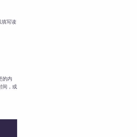
。
以填写读
更的内
时间，或