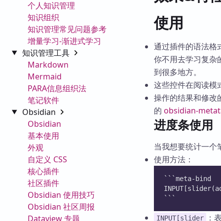
个人知识管理
知识组织
使用
知识管理常见问题参考
增量学习-渐进式学习
通过插件的语法格
知识管理工具
你不用去学习复杂的
Markdown
到很多地方。
Mermaid
这些控件在阅读模
PARA信息组织法
操作的结果和修改的
笔记软件
的
obsidian-metat
Obsidian
进度条使用
Obsidian
基本使用
当我想要统计一个
外观
自定义 CSS
使用方法：
核心插件
```meta-bind
社区插件
INPUT[slider(a
Obsidian 使用技巧
```
Obsidian 社区周报
：
Dataview 专题
INPUT[slider