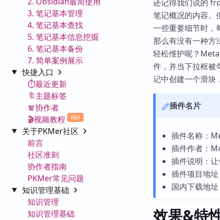
2. Obsidian最简使用
还记得我们说的 f
3. 笔记基本管理
笔记概况的内容。
4. 笔记基本查找
一些重要细节时，每次
5. 笔记基本信息挖掘
那么有没有一种方法
6. 笔记基本备份
轻松维护呢？Meta
7. 简单案例展示
件，并当下拉框被
快捷入口
记中创建一个滑块
⏱️最近更新
🔖主题标签
插件名片
🧣协作者
Hot
🎬视频教程
关于PKMer社区
插件名称：Meta
前言
插件作者：Mori
社区准则
插件说明：让
协作者指南
插件项目地址
PKMer常见问题
国内下载地址
知识管理基础
知识管理
效果&特
知识管理基础