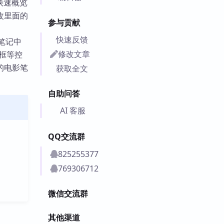
快速概览
改里面的
参与贡献
快速反馈
在笔记中
修改文章
拉框等控
的电影笔
获取全文
自助问答
AI 客服
QQ交流群
825255377
769306712
微信交流群
其他渠道