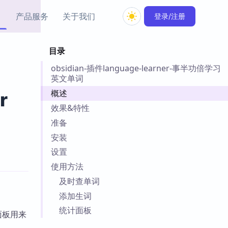
产品服务
关于我们
登录/注册
目录
教程资源
obsidian-插件language-learner-事半功倍学习
Simple MindMap
Obsidian 教程
New
英文单词
rkdown 一键成图的
基础用法、插件与外观
sidian 思维导图插件
片段
概述
r
效果&特性
ino
Obsidian 主题
准备
Mer 出品的闪念笔记
主题下载与外观美化
安装
件
设置
Zotero 教程
件集市
Zotero 使用与插件教程
使用方法
类挂件，丰富笔记页
及时查单词
件
添加生词
件
统计面板
 卡实例库
面板用来
telkasten 实践示例