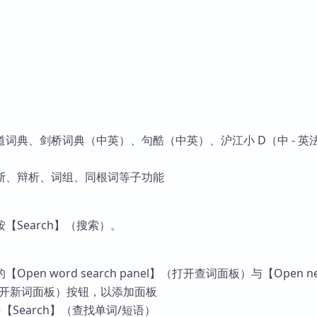
词典、剑桥词典（中英）、句酷（中英）、沪江小 D（中 - 英
斯、辩析、词组、同根词等子功能
【Search】（搜索）。
pen word search panel】（打开查词面板）与【Open n
】（打开新词面板）按钮，以添加面板
→【Search】（查找单词/短语）