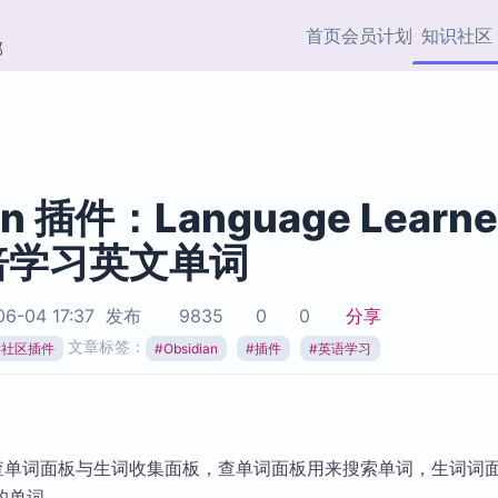
首页
会员计划
知识社区
部
快捷入口
插件与市场
效率产品
社区首页
Obsidian 插件
最近更新
插件市场与国内加速下
Ma
主题标签
载
Ob
an 插件：Language Learne
协作者
倍学习英文单词
视频教程
PKMer Market
Th
加速访问 Obsidian 官方
PK
Top5
热门链接
市场
插
6-04 17:37
发布
9835
0
0
分享
Zotero 专题
文章标签：
ian社区插件
#
Obsidian
#
插件
#
英语学习
Zotero 插件
挂
Obsidian 专题
Zotero 插件资源与加速
各
Obsidian 核心插
服务
面
Obsidian 社区插
知识管理
ZK
n 新增查单词面板与生词收集面板，查单词面板用来搜索单词，生词词
Zet
的单词。