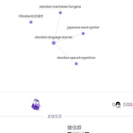
obsidian-markdown-furigana
Obsidian社区插件
japanese-word-splitter
obsidian-language-learner
obsidian-spaced-repetition
0
0
OS
反馈交流
微信群