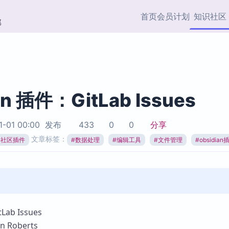
首页
会员计划
知识社区
部
快捷入口
插件与市场
效率产品
社区首页
Obsidian 插件
最近更新
插件市场与国内加速下
Ma
主题标签
载
Ob
an 插件：GitLab Issues
协作者
视频教程
PKMer Market
Th
1-01 00:00
发布
433
0
0
分享
加速访问 Obsidian 官方
PK
Top5
文章标签：
热门链接
市场
插
ian社区插件
#
数据处理
#
编辑工具
#
文件管理
#
obsidian
Zotero 专题
Zotero 插件
挂
Obsidian 专题
Zotero 插件资源与加速
各
Obsidian 核心插
服务
面
Obsidian 社区插
知识管理
ZK
ab Issues
Zet
Roberts