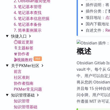
2. Obsidian最简使用
插件说明：将 G
3. 笔记基本管理
插件分类：[’ 数据处
4. 笔记基本查找
项目地址：
点
5. 笔记基本信息挖掘
国内下载地址
6. 笔记基本备份
7. 简单案例展示
自述文件：
R
快捷入口
⏱️最近更新
🔖主题标签
概述
🧣协作者
Hot
🎬视频教程
Obsidian Gitla
关于PKMer社区
vault 中。每个从
前言
中。用户可以自定义
社区准则
将从您的 Obsidi
协作者指南
并且每 15 分钟自
PKMer常见问题
问令牌。用户可以自定
知识管理基础
知识管理
件遵循 MIT 许可
知识管理基础