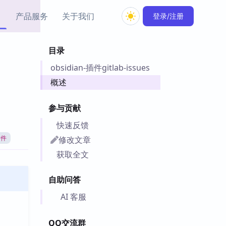
产品服务
关于我们
登录/注册
目录
教程资源
obsidian-插件gitlab-issues
Simple MindMap
Obsidian 教程
New
rkdown 一键成图的
基础用法、插件与外观
概述
sidian 思维导图插件
片段
参与贡献
ino
Obsidian 主题
快速反馈
Mer 出品的闪念笔记
主题下载与外观美化
件
修改文章
插件
Zotero 教程
获取全文
件集市
Zotero 使用与插件教程
类挂件，丰富笔记页
自助问答
件
件
AI 客服
 卡实例库
telkasten 实践示例
QQ交流群