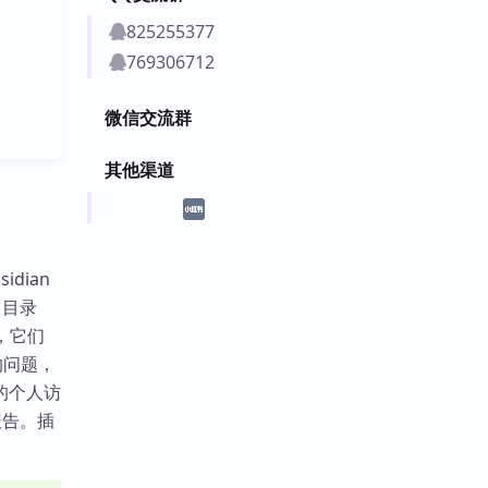
825255377
769306712
微信交流群
其他渠道
idian
出目录
，它们
新的问题，
限的个人访
报告。插