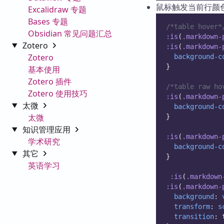
鼠标触发当前行颜
Excalidraw 专题
Bases 专题
/*table hover*
Obsidian 常见问题汇总
:is
(
.markdown-
Zotero
:is
(
.markdown-
Zotero
background-c
}
基本使用
Zotero 插件
/*table raw ho
Zotero 使用技巧
:is
(
.markdown-
太微
background-c
太微
}
知识管理应用
:is
(
.markdown-
学术研究
background-c
其它
}
英语学习
:is
(
.markdown
:is
(
.markdown-
background
: 
transform
: 
s
transition
: 