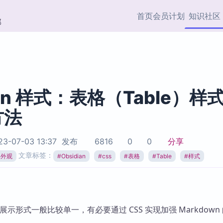
首页
会员计划
知识社区
部
快捷入口
插件与市场
效率产品
社区首页
Obsidian 插件
最近更新
插件市场与国内加速下
Ma
主题标签
载
Ob
ian 样式：表格（Table）样
协作者
方法
视频教程
PKMer Market
Th
加速访问 Obsidian 官方
PK
Top5
热门链接
市场
插
3-07-03 13:37
发布
6816
0
0
分享
Zotero 专题
文章标签：
an外观
#
Obsidian
#
css
#
表格
#
Table
#
样式
Zotero 插件
挂
Obsidian 专题
Zotero 插件资源与加速
各
Obsidian 核心插
服务
面
Obsidian 社区插
知识管理
ZK
表格展示形式一般比较单一，有必要通过 CSS 实现加强 Markdown
Zet