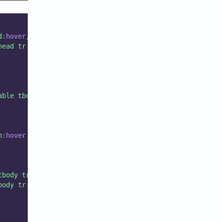
d
:hover
,
head
tr
>
th
:nth-child
(
2n+2
)
:hover
 {
able
tbody
>
tr
:hover
 {
h
:hover
 {
tbody
tr
:nth-child
(
odd
)
:hover
,
body
tr
:hover
{