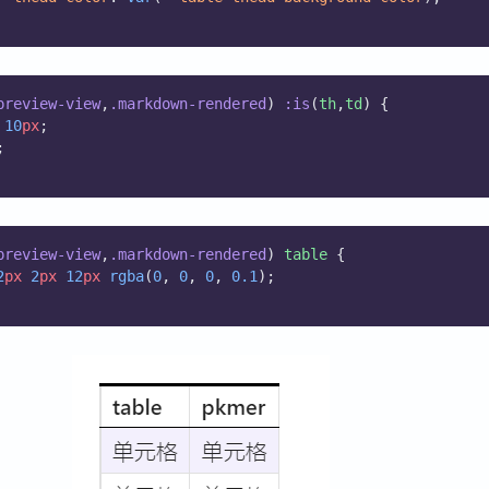
preview-view
,
.markdown-rendered
) 
:is
(
th
,
td
) {
10
px
;
;
preview-view
,
.markdown-rendered
) 
table
 {
2
px
2
px
12
px
rgba
(
0
, 
0
, 
0
, 
0.1
);