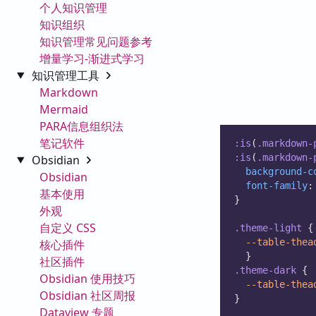
个人知识管理
知识组织
知识管理常见问题参考
增量学习-渐进式学习
知识管理工具
Markdown
Mermaid
PARA信息组织法
笔记软件
:is
(
.markdown-
:is
(
.markdown-
Obsidian
background-c
Obsidian
font-family
:
基本使用
}
外观
自定义 CSS
.theme-light
 {
--table-thea
核心插件
  }
社区插件
.theme-dark
 {
Obsidian 使用技巧
--table-thea
Obsidian 社区周报
}  
Dataview 专题