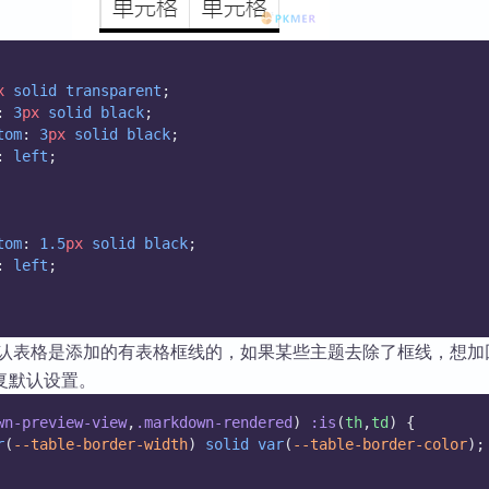
x
solid
transparent
;
: 
3
px
solid
black
;
tom
: 
3
px
solid
black
;
: 
left
;
tom
: 
1.5
px
solid
black
;
: 
left
;
默认表格是添加的有表格框线的，如果某些主题去除了框线，想加
复默认设置。
wn-preview-view
,
.markdown-rendered
) 
:is
(
th
,
td
) {
r
(
--table-border-width
) 
solid
var
(
--table-border-color
);