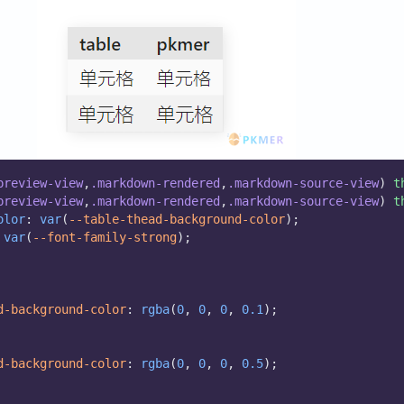
preview-view
,
.markdown-rendered
,
.markdown-source-view
) 
t
preview-view
,
.markdown-rendered
,
.markdown-source-view
) 
t
olor
: 
var
(
--table-thead-background-color
);
 
var
(
--font-family-strong
);
d-background-color
: 
rgba
(
0
, 
0
, 
0
, 
0.1
);
d-background-color
: 
rgba
(
0
, 
0
, 
0
, 
0.5
);