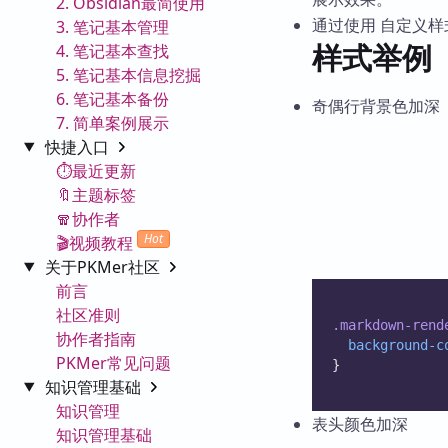
2. Obsidian最简使用
通过使用 自定义
3. 笔记基本管理
样式举例
4. 笔记基本查找
5. 笔记基本信息挖掘
6. 笔记基本备份
奇偶行背景色加深
7. 简单案例展示
快捷入口
⏱️最近更新
🔖主题标签
🧣协作者
Hot
🎬视频教程
关于PKMer社区
前言
社区准则
.markdown-rend
协作者指南
background-c
PKMer常见问题
}
知识管理基础
知识管理
表头颜色加深
知识管理基础