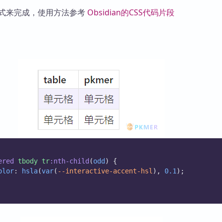
库
样式来完成，使用方法参考
Obsidian的CSS代码片段
ered
tbody
tr
:nth-child
(
odd
) {
olor
: 
hsla
(
var
(
--interactive-accent-hsl
), 
0.1
);