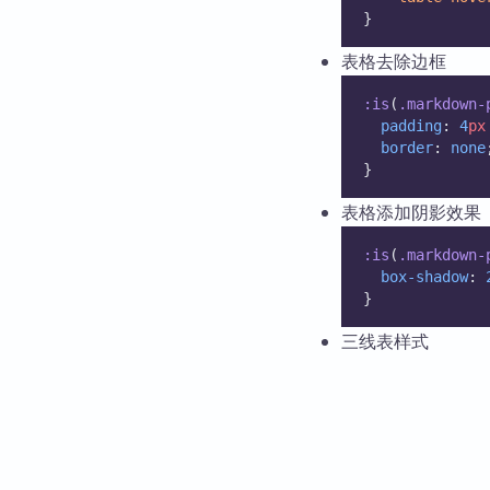
}
表格去除边框
:is
(
.markdown-
padding
: 
4
px
border
: 
none
}
表格添加阴影效果
:is
(
.markdown-
box-shadow
: 
}
三线表样式