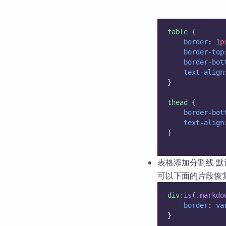
table
 {
border
: 
1
p
border-top
border-bot
text-align
}
thead
 {
border-bot
text-align
}
表格添加分割线 
可以下面的片段恢
div
:is
(
.markdo
border
: 
va
}