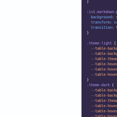
}
:is
(
.markdown-
background
: 
transform
: 
s
transition
: 
}
.theme-light
 {
--table-back
--table-back
--table-thea
--table-hove
--table-hove
--table-hove
}
.theme-dark
 {
--table-back
--table-back
--table-thea
--table-hove
--table-hove
--table-hove