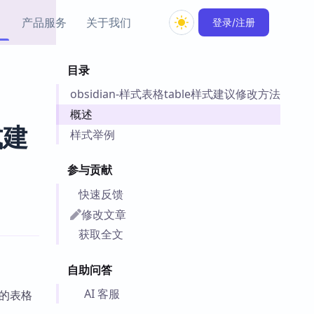
产品服务
关于我们
登录/注册
目录
教程资源
obsidian-样式表格table样式建议修改方法
Simple MindMap
Obsidian 教程
New
rkdown 一键成图的
基础用法、插件与外观
概述
sidian 思维导图插件
片段
式建
样式举例
ino
Obsidian 主题
参与贡献
Mer 出品的闪念笔记
主题下载与外观美化
件
快速反馈
Zotero 教程
修改文章
件集市
Zotero 使用与插件教程
获取全文
类挂件，丰富笔记页
件
自助问答
件
 卡实例库
AI 客服
 的表格
telkasten 实践示例