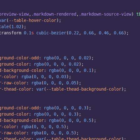
preview-view
,
.markdown-rendered
,
.markdown-source-view
) 
t
var
(
--table-hover-color
);
cale
(
1.02
);
transform 
0.1
s
cubic-bezier
(
0.22
, 
0.66
, 
0.46
, 
0.66
);
ground-color-odd
: 
rgba
(
0
, 
0
, 
0
, 
0.02
);
ground-color
: 
rgba
(
0
, 
0
, 
0
, 
0.02
);
d-background-color
: 
rgba
(
0
, 
0
, 
0
, 
0.1
);
r-color
: 
rgba
(
0
, 
0
, 
0
, 
0.03
);
r-raw-color
: 
rgba
(
0
, 
0
, 
0
, 
0.05
);
r-thead-color
: 
var
(
--table-thead-background-color
);
ground-color-odd
: 
rgba
(
0
, 
0
, 
0
, 
0.3
);
ground-color
: 
rgba
(
0
, 
0
, 
0
, 
0.3
);
d-background-color
: 
rgba
(
0
, 
0
, 
0
, 
0.5
);
r-color
: 
rgba
(
0
, 
0
, 
0
, 
0.5
);
r-raw-color
: 
rgba
(
0
, 
0
, 
0
, 
0.5
);
r-thead-color
: 
var
(
--table-thead-background-color
);