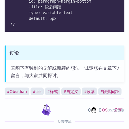
        id: paragraph-margin-bottom
        title: 段后间距
        type: variable-text
        default: 5px    
*/
讨论
若阁下有独到的见解或新颖的想法，诚邀您在文章下方
留言，与大家共同探讨。
#
Obsidian
#
css
#
样式
#
自定义
#
段落
#
段落间距
0
0
分享
OS
357篇文章
反馈交流