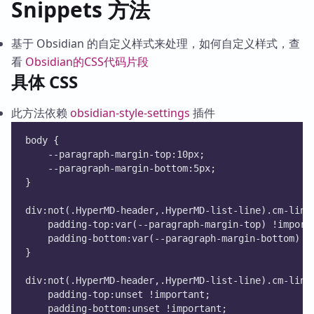
Snippets 方法
基于 Obsidian 的自定义样式来处理，如何自定义样式，查
看
Obsidian的CSS代码片段
具体 CSS
此方法依赖
obsidian-style-settings
插件
body {
    --paragraph-margin-top:10px;
    --paragraph-margin-bottom:5px;
}
div:not(.HyperMD-header,.HyperMD-list-line).cm-line
    padding-top:var(--paragraph-margin-top) !import
    padding-bottom:var(--paragraph-margin-bottom) !
}
div:not(.HyperMD-header,.HyperMD-list-line).cm-line
    padding-top:unset !important;
    padding-bottom:unset !important;