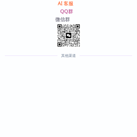
AI 客服
QQ群
微信群
其他渠道
版权声明
版权声明：所有 PKMer 文章如果需要转载，请附上原文出
处链接。
本文链接：
https://pkmer.cn/show/20230613000147
pkmer forum 论坛相关
© 2022-2026
PKMer
All Rights Reserved —
京ICP备
2023005152号
京公网安备 11010702002494号