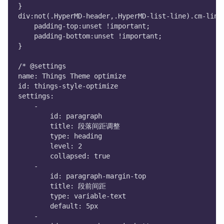
}
div:not(.HyperMD-header,.HyperMD-list-line).cm-line
    padding-top:unset !important;
    padding-bottom:unset !important;
}
/* @settings
name: Things Theme optimize
id: things-style-optimize
settings:
    -
        id: paragraph
        title: 段落间距调整
        type: heading
        level: 2
        collapsed: true
    -
        id: paragraph-margin-top
        title: 段前间距
        type: variable-text
        default: 5px
    -