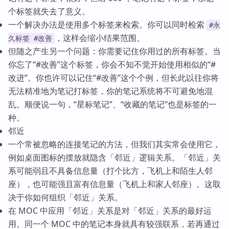
个标签就失去了意义。
一个解决办法是使用多个标签来检索。你可以同时检索
#永
，这样会缩小结果范围。
久标签 #改善
但随之产生另一个问题：你需要记住你用过的所有标签。当
你忘了“#改善”这个标签，你会不知不觉开始使用相似的“#
改进”。你也许可以记住“#改善”这个个例，但长此以往你将
无法精准地为笔记打标签，你的笔记系统将不可避免地混
乱。顺便说一句，“星标笔记”、“收藏的笔记”也是标签的一
种。
邻近
一个常被忽略的连接笔记的方法，但我们其实常会使用它，
例如桌面图标的摆放就隐含「邻近」逻辑关系。「邻近」关
系可能弱且不具备信息量（打个比方，飞机上和陌生人邻
座），也可能强且富有信息量（飞机上和家人邻座）。这取
决于你如何组织「邻近」关系。
在 MOC 中应用「邻近」关系是对「邻近」关系的最好运
用。同一个 MOC 中的笔记本身就具有较强联系，若再通过