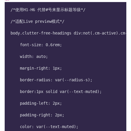
/*使用H1-H6 代替#号来显示标题等级*/
/*适配Live preview模式*/
body.clutter-free-headings div:not(.cm-active).cm-l
    font-size: 0.6rem;
    width: auto;
    margin-right: 1px;
    border-radius: var(--radius-s);
    border:1px solid var(--text-muted);
    padding-left: 2px;
    padding-right: 2px;
    color: var(--text-muted);