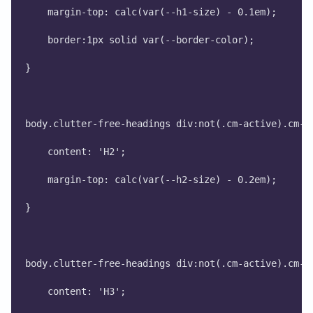
    margin-top: calc(var(--h1-size) - 0.1em);
    border:1px solid var(--border-color);
}
body.clutter-free-headings div:not(.cm-active).cm-l
    content: 'H2';
    margin-top: calc(var(--h2-size) - 0.2em);
}
body.clutter-free-headings div:not(.cm-active).cm-l
    content: 'H3';