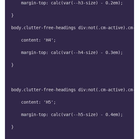
    margin-top: calc(var(--h3-size) - 0.2em);
}
body.clutter-free-headings div:not(.cm-active).cm-l
    content: 'H4';
    margin-top: calc(var(--h4-size) - 0.3em);
}
body.clutter-free-headings div:not(.cm-active).cm-l
    content: 'H5';
    margin-top: calc(var(--h5-size) - 0.4em);
}