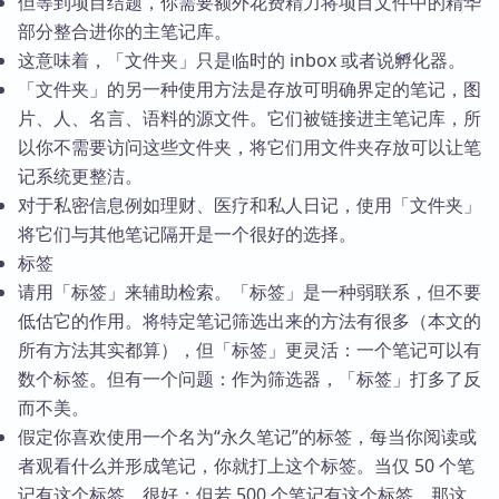
但等到项目结题，你需要额外花费精力将项目文件中的精华
部分整合进你的主笔记库。
这意味着，「文件夹」只是临时的 inbox 或者说孵化器。
「文件夹」的另一种使用方法是存放可明确界定的笔记，图
片、人、名言、语料的源文件。它们被链接进主笔记库，所
以你不需要访问这些文件夹，将它们用文件夹存放可以让笔
记系统更整洁。
对于私密信息例如理财、医疗和私人日记，使用「文件夹」
将它们与其他笔记隔开是一个很好的选择。
标签
请用「标签」来辅助检索。「标签」是一种弱联系，但不要
低估它的作用。将特定笔记筛选出来的方法有很多（本文的
所有方法其实都算），但「标签」更灵活：一个笔记可以有
数个标签。但有一个问题：作为筛选器，「标签」打多了反
而不美。
假定你喜欢使用一个名为“永久笔记”的标签，每当你阅读或
者观看什么并形成笔记，你就打上这个标签。当仅 50 个笔
记有这个标签，很好；但若 500 个笔记有这个标签，那这