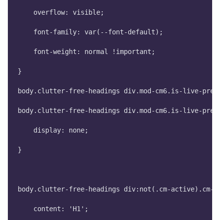
    overflow: visible;
    font-family: var(--font-default);
    font-weight: normal !important;
}
body.clutter-free-headings div.mod-cm6.is-live-prev
body.clutter-free-headings div.mod-cm6.is-live-prev
    display: none;
}
body.clutter-free-headings div:not(.cm-active).cm-l
    content: 'H1';