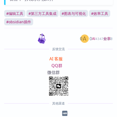
#
编辑工具
#
第三方工具集成
#
图表与可视化
#
效率工具
#
obsidian插件
0
0
分享
AI
4347篇文章
反馈交流
AI 客服
QQ群
微信群
其他渠道