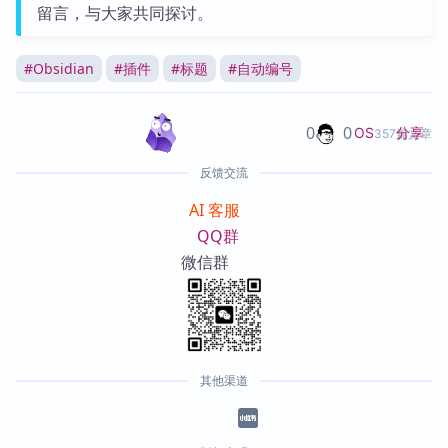
留言，与大家共同探讨。
#
Obsidian
#
插件
#
标题
#
自动编号
0
0
分享
OS
357篇文章
反馈交流
AI 客服
QQ群
微信群
其他渠道