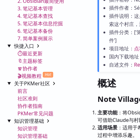
2. Obsidian最简使用
插件作者：Séba
3. 笔记基本管理
4. 笔记基本查找
插件说明：这
5. 笔记基本信息挖掘
索这个村庄，
6. 笔记基本备份
插件分类：[‘第三
7. 简单案例展示
件’]
快捷入口
项目地址：
点
⏱️最近更新
国内下载地址
🔖主题标签
自述文件：
R
🧣协作者
Hot
🎬视频教程
概述
关于PKMer社区
前言
Note Vil
社区准则
协作者指南
主要功能
：将Obs
PKMer常见问题
可借助Claude与
知识管理基础
适用场景
：适用于
知识管理
过程中增添乐趣。
知识管理基础