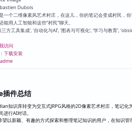
库
stien Dubois
是一个二维像素风艺术村庄，在这儿，你的笔记会变成村民，你
还能用人工智能和这些“村民”聊天。
方工具集成’, ‘自动化与AI’, ‘图表与可视化’, ‘学习与教育’, ‘obsi
我访问
：
下载安装
eadme
lage插件总结
idian知识库转变为交互式JRPG风格的2D像素艺术村庄，笔记化
村民进行AI对话。
希望以新颖、有趣的方式探索和整理笔记知识的用户，在知识管