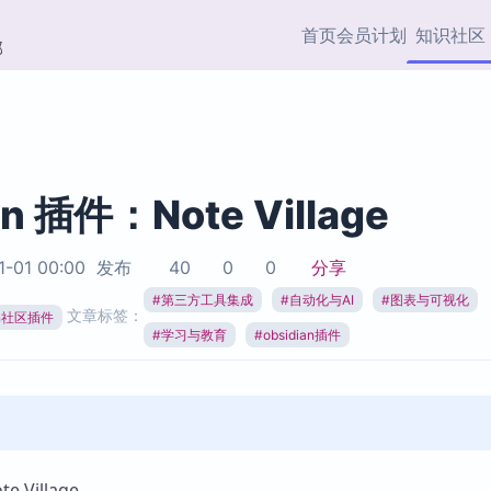
首页
会员计划
知识社区
部
快捷入口
插件与市场
效率产品
社区首页
Obsidian 插件
最近更新
插件市场与国内加速下
Ma
主题标签
载
Ob
an 插件：Note Village
协作者
视频教程
PKMer Market
Th
1-01 00:00
发布
40
0
0
分享
加速访问 Obsidian 官方
PK
Top5
热门链接
市场
插
#
第三方工具集成
#
自动化与AI
#
图表与可视化
文章标签：
ian社区插件
Zotero 专题
#
学习与教育
#
obsidian插件
Zotero 插件
挂
Obsidian 专题
Zotero 插件资源与加速
各
Obsidian 核心插
服务
面
Obsidian 社区插
知识管理
ZK
Zet
 Village