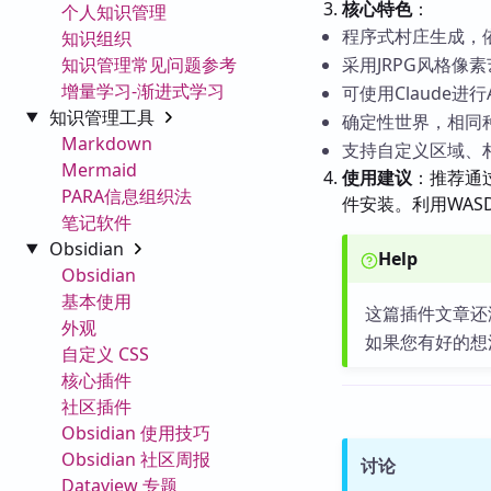
核心特色
：
个人知识管理
程序式村庄生成，
知识组织
知识管理常见问题参考
采用JRPG风格像
增量学习-渐进式学习
可使用Claude进行A
知识管理工具
确定性世界，相同
Markdown
支持自定义区域、
Mermaid
使用建议
：推荐通过
PARA信息组织法
件安装。利用WAS
笔记软件
Obsidian
Help
Obsidian
基本使用
这篇插件文章还
外观
如果您有好的想
自定义 CSS
核心插件
社区插件
Obsidian 使用技巧
Obsidian 社区周报
讨论
Dataview 专题