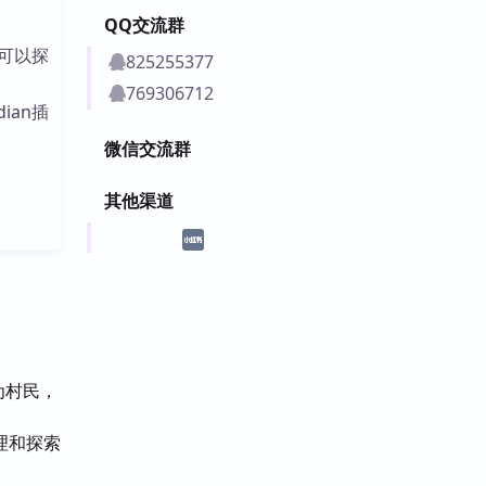
QQ交流群
可以探
825255377
769306712
dian插
微信交流群
其他渠道
为村民，
理和探索