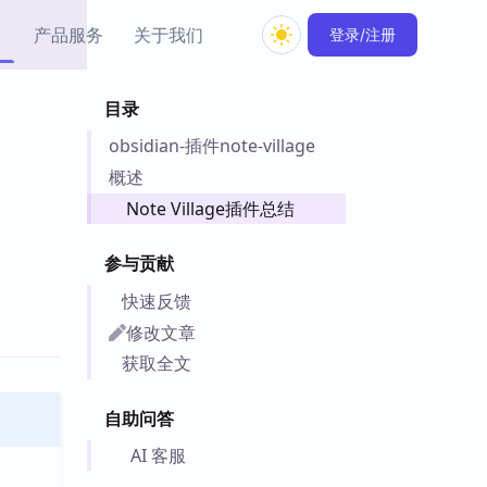
产品服务
关于我们
登录/注册
目录
教程资源
obsidian-插件note-village
Simple MindMap
Obsidian 教程
New
rkdown 一键成图的
基础用法、插件与外观
概述
sidian 思维导图插件
片段
Note Village插件总结
ino
Obsidian 主题
参与贡献
Mer 出品的闪念笔记
主题下载与外观美化
件
快速反馈
Zotero 教程
修改文章
件集市
Zotero 使用与插件教程
获取全文
类挂件，丰富笔记页
件
自助问答
件
 卡实例库
AI 客服
telkasten 实践示例