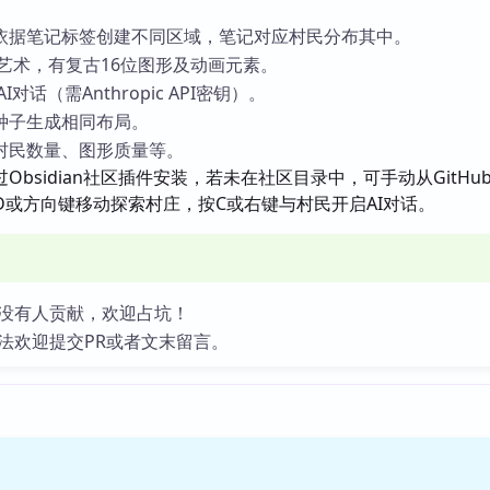
依据笔记标签创建不同区域，笔记对应村民分布其中。
素艺术，有复古16位图形及动画元素。
I对话（需Anthropic API密钥）。
种子生成相同布局。
村民数量、图形质量等。
Obsidian社区插件安装，若未在社区目录中，可手动从GitHu
D或方向键移动探索村庄，按C或右键与村民开启AI对话。
没有人贡献，欢迎占坑！
法欢迎提交PR或者文末留言。