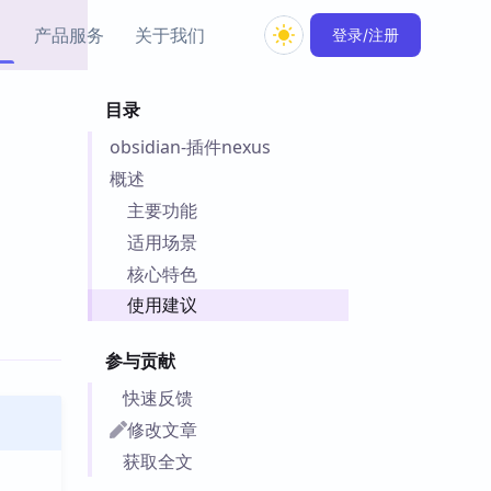
产品服务
关于我们
登录/注册
目录
教程资源
obsidian-插件nexus
Simple MindMap
Obsidian 教程
New
rkdown 一键成图的
基础用法、插件与外观
概述
sidian 思维导图插件
片段
主要功能
适用场景
ino
Obsidian 主题
核心特色
Mer 出品的闪念笔记
主题下载与外观美化
件
使用建议
Zotero 教程
件集市
Zotero 使用与插件教程
参与贡献
类挂件，丰富笔记页
件
快速反馈
件
修改文章
 卡实例库
获取全文
telkasten 实践示例