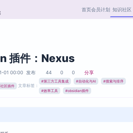
首页
会员计划
知识社区
部
快捷入口
插件与市场
效率产品
社区首页
Obsidian 插件
最近更新
插件市场与国内加速下
Ma
主题标签
载
Ob
ian 插件：Nexus
协作者
视频教程
PKMer Market
Th
1-01 00:00
发布
44
0
0
分享
加速访问 Obsidian 官方
PK
Top5
热门链接
市场
插
#
第三方工具集成
#
自动化与AI
#
搜索与排序
文章标签：
ian社区插件
Zotero 专题
#
效率工具
#
obsidian插件
Zotero 插件
挂
Obsidian 专题
Zotero 插件资源与加速
各
Obsidian 核心插
服务
面
Obsidian 社区插
知识管理
ZK
Zet
xus