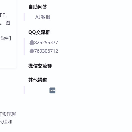
自助问答
PT、
AI 客服
忆、图
QQ交流群
插件’]
825255377
769306712
微信交流群
其他渠道
，可实现聊
代理和