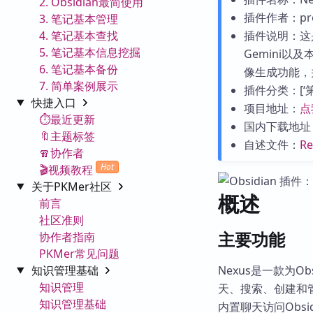
2. Obsidian最简使用
插件作者：prof
3. 笔记基本管理
4. 笔记基本查找
插件说明：这是
5. 笔记基本信息挖掘
Gemini
6. 笔记基本备份
像生成功能，
7. 简单案例展示
插件分类：[‘第三
快捷入口
项目地址：
点
⏱️最近更新
国内下载地址
🔖主题标签
自述文件：
R
🧣协作者
Hot
🎬视频教程
关于PKMer社区
概述
前言
社区准则
主要功能
协作者指南
PKMer常见问题
知识管理基础
Nexus是一款为Ob
知识管理
天、搜索、创建和
知识管理基础
内置聊天访问Obs