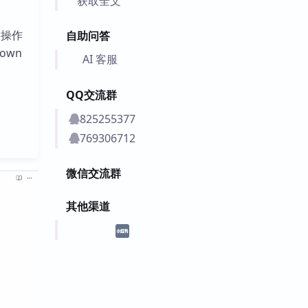
获取全文
放操作
自助问答
own
AI 客服
QQ交流群
825255377
769306712
微信交流群
其他渠道