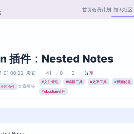
首页
会员计划
知识社区
部
快捷入口
插件与市场
效率产品
社区首页
Obsidian 插件
最近更新
插件市场与国内加速下
Ma
主题标签
载
Ob
an 插件：Nested Notes
协作者
视频教程
PKMer Market
Th
1-01 00:00
发布
41
0
0
分享
加速访问 Obsidian 官方
PK
Top5
热门链接
市场
插
#
文件管理
#
编辑工具
#
效率工具
#
界面优化
文章标签：
ian社区插件
Zotero 专题
#
obsidian插件
Zotero 插件
挂
Obsidian 专题
Zotero 插件资源与加速
各
Obsidian 核心插
服务
面
Obsidian 社区插
知识管理
ZK
Zet
ed Notes