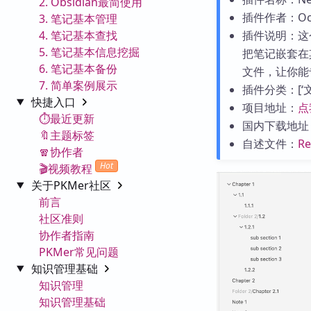
2. Obsidian最简使用
插件作者：Oct
3. 笔记基本管理
4. 笔记基本查找
插件说明：这
5. 笔记基本信息挖掘
把笔记嵌套在
6. 笔记基本备份
文件，让你能
7. 简单案例展示
插件分类：[‘文件管
快捷入口
项目地址：
点
⏱️最近更新
国内下载地址
🔖主题标签
自述文件：
R
🧣协作者
Hot
🎬视频教程
关于PKMer社区
前言
社区准则
协作者指南
PKMer常见问题
知识管理基础
知识管理
知识管理基础