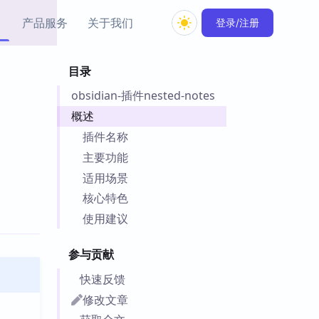
产品服务
关于我们
登录/注册
目录
教程资源
obsidian-插件nested-notes
Simple MindMap
Obsidian 教程
New
rkdown 一键成图的
基础用法、插件与外观
概述
sidian 思维导图插件
片段
插件名称
主要功能
ino
Obsidian 主题
适用场景
Mer 出品的闪念笔记
主题下载与外观美化
件
核心特色
Zotero 教程
使用建议
件集市
Zotero 使用与插件教程
类挂件，丰富笔记页
参与贡献
件
件
快速反馈
 卡实例库
修改文章
telkasten 实践示例