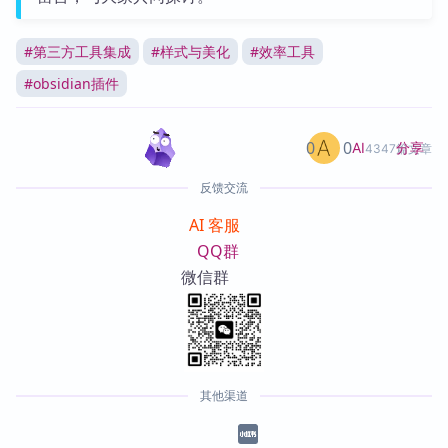
#
第三方工具集成
#
样式与美化
#
效率工具
#
obsidian插件
0
0
分享
AI
4347篇文章
反馈交流
AI 客服
QQ群
微信群
其他渠道