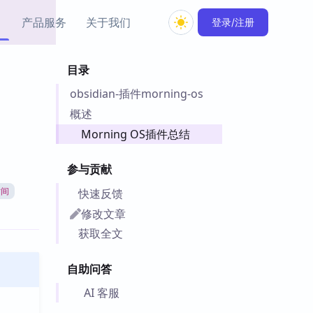
产品服务
关于我们
登录/注册
目录
教程资源
obsidian-插件morning-os
Simple MindMap
Obsidian 教程
New
rkdown 一键成图的
基础用法、插件与外观
概述
sidian 思维导图插件
片段
Morning OS插件总结
ino
Obsidian 主题
参与贡献
Mer 出品的闪念笔记
主题下载与外观美化
件
快速反馈
时间
Zotero 教程
修改文章
件集市
Zotero 使用与插件教程
获取全文
类挂件，丰富笔记页
件
自助问答
件
 卡实例库
AI 客服
telkasten 实践示例