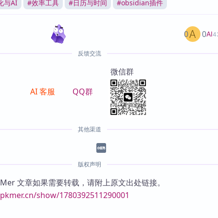
化与AI
#
效率工具
#
日历与时间
#
obsidian插件
0
0
AI
4
反馈交流
微信群
AI 客服
QQ群
其他渠道
版权声明
KMer 文章如果需要转载，请附上原文出处链接。
//pkmer.cn/show/1780392511290001