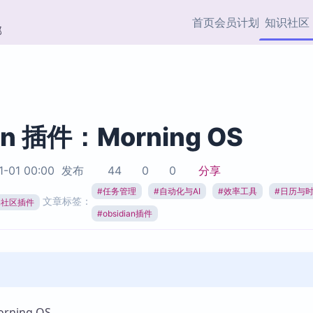
首页
会员计划
知识社区
部
快捷入口
插件与市场
效率产品
社区首页
Obsidian 插件
最近更新
插件市场与国内加速下
Ma
主题标签
载
Ob
an 插件：Morning OS
协作者
视频教程
PKMer Market
Th
1-01 00:00
发布
44
0
0
分享
加速访问 Obsidian 官方
PK
Top5
热门链接
市场
插
#
任务管理
#
自动化与AI
#
效率工具
#
日历与
文章标签：
ian社区插件
Zotero 专题
#
obsidian插件
Zotero 插件
挂
Obsidian 专题
Zotero 插件资源与加速
各
Obsidian 核心插
服务
面
Obsidian 社区插
知识管理
ZK
Zet
ning OS