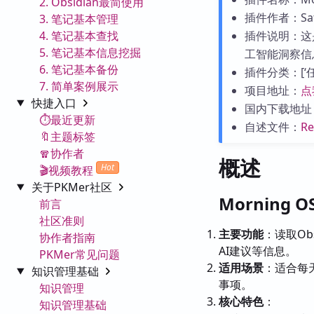
2. Obsidian最简使用
插件作者：Satya
3. 笔记基本管理
4. 笔记基本查找
插件说明：这
5. 笔记基本信息挖掘
工智能洞察信
6. 笔记基本备份
插件分类：[‘任务
7. 简单案例展示
项目地址：
点
快捷入口
国内下载地址
⏱️最近更新
自述文件：
R
🔖主题标签
🧣协作者
概述
Hot
🎬视频教程
关于PKMer社区
Morning 
前言
社区准则
主要功能
：读取O
协作者指南
AI建议等信息。
PKMer常见问题
适用场景
：适合每
知识管理基础
事项。
知识管理
核心特色
：
知识管理基础