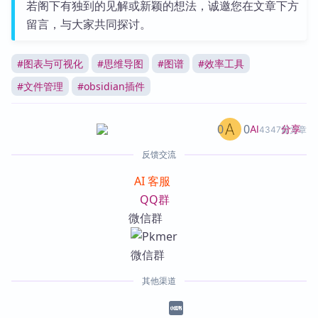
若阁下有独到的见解或新颖的想法，诚邀您在文章下方
留言，与大家共同探讨。
#
图表与可视化
#
思维导图
#
图谱
#
效率工具
#
文件管理
#
obsidian插件
0
0
分享
AI
4347篇文章
反馈交流
AI 客服
QQ群
微信群
其他渠道