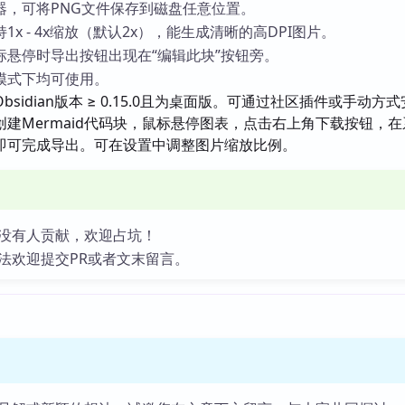
器，可将PNG文件保存到磁盘任意位置。
x - 4x缩放（默认2x），能生成清晰的高DPI图片。
标悬停时导出按钮出现在“编辑此块”按钮旁。
模式下均可使用。
bsidian版本 ≥ 0.15.0且为桌面版。可通过社区插件或手动方
建Mermaid代码块，鼠标悬停图表，点击右上角下载按钮，
即可完成导出。可在设置中调整图片缩放比例。
没有人贡献，欢迎占坑！
法欢迎提交PR或者文末留言。