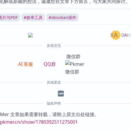
见解或新颖的想法，诚邀您在文章下方留言，与大家共同探讨。
图片与PDF
#
效率工具
#
obsidian插件
0
0
AI
4
反馈交流
微信群
AI 客服
QQ群
其他渠道
版权声明
KMer 文章如果需要转载，请附上原文出处链接。
//pkmer.cn/show/1780392511275001