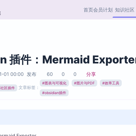
首页
会员计划
知识社区
部
快捷入口
插件与市场
效率产品
社区首页
Obsidian 插件
最近更新
插件市场与国内加速下
Ma
主题标签
载
Ob
an 插件：Mermaid Exporte
协作者
视频教程
PKMer Market
Th
1-01 00:00
发布
60
0
0
分享
加速访问 Obsidian 官方
PK
Top5
热门链接
市场
插
#
图表与可视化
#
图片与PDF
#
效率工具
文章标签：
ian社区插件
Zotero 专题
#
obsidian插件
Zotero 插件
挂
Obsidian 专题
Zotero 插件资源与加速
各
Obsidian 核心插
服务
面
Obsidian 社区插
知识管理
ZK
Zet
aid Exporter