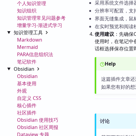
采用系统文件选择
个人知识管理
知识组织
分辨率可配置，支持1
知识管理常见问题参考
界面无缝集成，鼠
增量学习-渐进式学习
在实时预览和阅读
知识管理工具
使用建议
：先确保O
Markdown
使用时，在笔记中创
Mermaid
话框选择保存位置
PARA信息组织法
笔记软件
Help
Obsidian
Obsidian
这篇插件文章还
基本使用
如果您有好的想
外观
自定义 CSS
核心插件
社区插件
Obsidian 使用技巧
讨论
Obsidian 社区周报
Dataview 专题