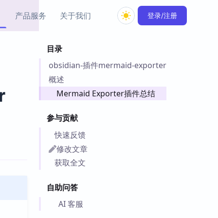
产品服务
关于我们
登录/注册
目录
教程资源
obsidian-插件mermaid-exporter
Simple MindMap
Obsidian 教程
New
rkdown 一键成图的
基础用法、插件与外观
概述
sidian 思维导图插件
片段
r
Mermaid Exporter插件总结
ino
Obsidian 主题
参与贡献
Mer 出品的闪念笔记
主题下载与外观美化
件
快速反馈
Zotero 教程
修改文章
件集市
Zotero 使用与插件教程
获取全文
类挂件，丰富笔记页
件
自助问答
件
 卡实例库
AI 客服
telkasten 实践示例