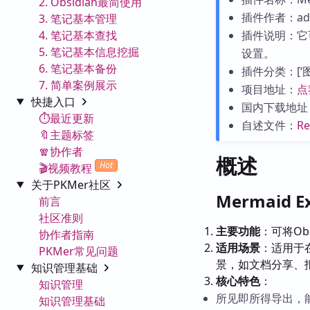
2. Obsidian最简使用
插件作者：add
3. 笔记基本管理
4. 笔记基本查找
插件说明：它
5. 笔记基本信息挖掘
设置。
6. 笔记基本备份
插件分类：[‘图表
7. 简单案例展示
项目地址：
点
快捷入口
国内下载地址
⏱️最近更新
自述文件：
R
🔖主题标签
🧣协作者
概述
Hot
🎬视频教程
关于PKMer社区
Mermaid 
前言
社区准则
主要功能
：可将Ob
协作者指南
适用场景
：适用于在
PKMer常见问题
景，如文档分享、
知识管理基础
核心特色
：
知识管理
所见即所得导出，
知识管理基础