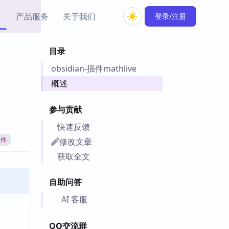
产品服务
关于我们
登录/注册
目录
教程资源
obsidian-插件mathlive
Simple MindMap
Obsidian 教程
New
rkdown 一键成图的
基础用法、插件与外观
概述
sidian 思维导图插件
片段
参与贡献
ino
Obsidian 主题
快速反馈
Mer 出品的闪念笔记
主题下载与外观美化
件
修改文章
插件
Zotero 教程
获取全文
件集市
Zotero 使用与插件教程
类挂件，丰富笔记页
自助问答
件
件
AI 客服
 卡实例库
telkasten 实践示例
QQ交流群