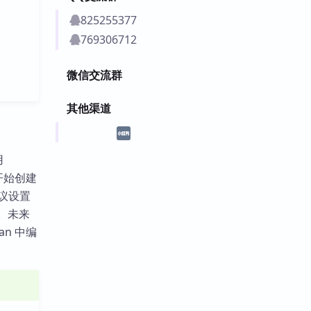
825255377
769306712
微信交流群
其他渠道
用
作开始创建
建议设置
件。未来
an 中编