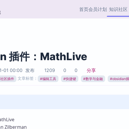
首页
会员计划
知识社区
部
快捷入口
插件与市场
效率产品
社区首页
Obsidian 插件
最近更新
插件市场与国内加速下
Ma
主题标签
载
Ob
an 插件：MathLive
协作者
视频教程
PKMer Market
Th
1-01 00:00
发布
1209
0
0
分享
加速访问 Obsidian 官方
PK
Top5
文章标签：
热门链接
市场
插
ian社区插件
#
编辑工具
#
快捷键
#
数学与金融
#
obsidian
Zotero 专题
Zotero 插件
挂
Obsidian 专题
Zotero 插件资源与加速
各
Obsidian 核心插
服务
面
Obsidian 社区插
知识管理
ZK
hLive
Zet
Zilberman