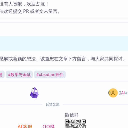
没有人贡献，欢迎占坑！
法欢迎提交 PR 或者文末留言。
见解或新颖的想法，诚邀您在文章下方留言，与大家共同探讨。
键
#
数学与金融
#
obsidian插件
0
0
AI
4
反馈交流
微信群
AI 客服
QQ群