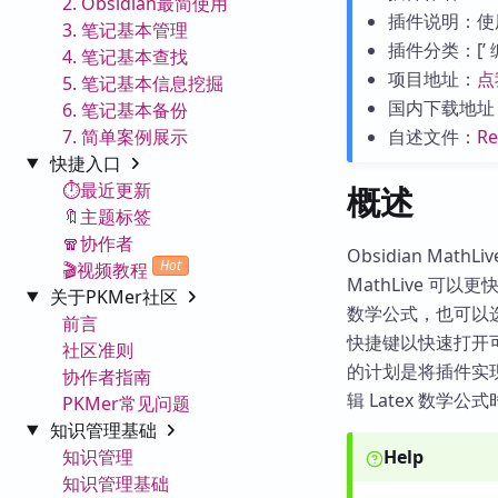
2. Obsidian最简使用
插件说明：使用 
3. 笔记基本管理
插件分类：[’ 编辑工
4. 笔记基本查找
项目地址：
点
5. 笔记基本信息挖掘
国内下载地址
6. 笔记基本备份
7. 简单案例展示
自述文件：
R
快捷入口
⏱️最近更新
概述
🔖主题标签
🧣协作者
Obsidian Mat
Hot
🎬视频教程
MathLive 可以
关于PKMer社区
数学公式，也可以选择
前言
快捷键以快速打开可
社区准则
的计划是将插件实现为一
协作者指南
辑 Latex 数
PKMer常见问题
知识管理基础
知识管理
Help
知识管理基础