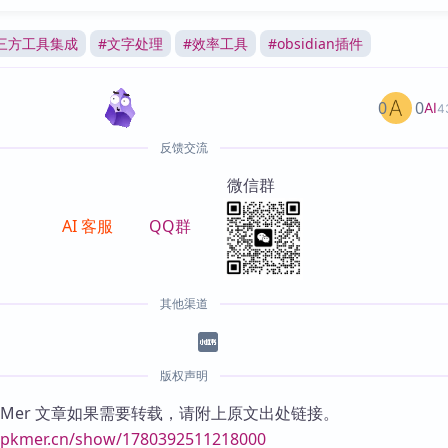
三方工具集成
#
文字处理
#
效率工具
#
obsidian插件
0
0
AI
4
反馈交流
微信群
AI 客服
QQ群
其他渠道
版权声明
KMer 文章如果需要转载，请附上原文出处链接。
//pkmer.cn/show/1780392511218000