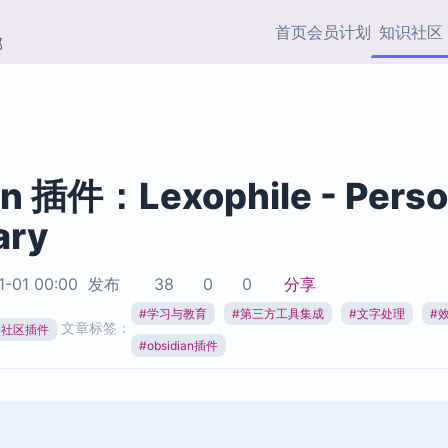
首页
会员计划
知识社区
部
快捷入口
插件与市场
效率产品
社区首页
Obsidian 插件
最近更新
插件市场与国内加速下
Ma
主题标签
载
Ob
an 插件：Lexophile - Perso
协作者
ary
视频教程
PKMer Market
Th
加速访问 Obsidian 官方
PK
Top5
热门链接
市场
插
1-01 00:00
发布
38
0
0
分享
Zotero 专题
#
学习与教育
#
第三方工具集成
#
文字处理
#
Zotero 插件
挂
文章标签：
Obsidian 专题
ian社区插件
Zotero 插件资源与加速
各
#
obsidian插件
Obsidian 核心插
服务
面
Obsidian 社区插
知识管理
ZK
Zet