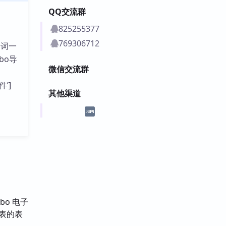
QQ交流群
825255377
769306712
个词一
bo导
微信交流群
件’]
其他渠道
o 电子
汇表的表