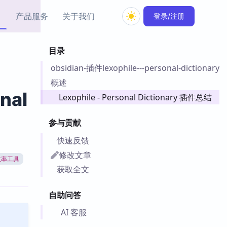
产品服务
关于我们
登录/注册
目录
教程资源
obsidian-插件lexophile---personal-dictionary
Simple MindMap
Obsidian 教程
New
rkdown 一键成图的
基础用法、插件与外观
概述
sidian 思维导图插件
片段
nal
Lexophile - Personal Dictionary 插件总结
ino
Obsidian 主题
参与贡献
Mer 出品的闪念笔记
主题下载与外观美化
件
快速反馈
Zotero 教程
修改文章
效率工具
件集市
Zotero 使用与插件教程
获取全文
类挂件，丰富笔记页
件
自助问答
件
 卡实例库
AI 客服
telkasten 实践示例