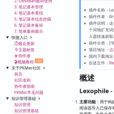
2. Obsidian最简使用
3. 笔记基本管理
插件名称：Lexoph
4. 笔记基本查找
插件作者：Brya
5. 笔记基本信息挖掘
插件说明：这
6. 笔记基本备份
个词地扩充词
7. 简单案例展示
入器快速获取
快捷入口
插件分类：[‘学习
⏱️最近更新
🔖主题标签
项目地址：
点
🧣协作者
国内下载地址
Hot
🎬视频教程
自述文件：
R
关于PKMer社区
前言
概述
社区准则
协作者指南
Lexophile 
PKMer常见问题
知识管理基础
主要功能
：用于构
知识管理
阅读器导入已保存单
知识管理基础