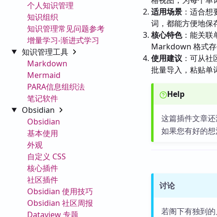
格视图，为每个单
个人知识管理
适用场景
：适合想
知识组织
词，都能方便地保存到 
知识管理常见问题参考
核心特色
：能关联
增量学习-渐进式学习
Markdown 格
知识管理工具
使用建议
：可从社
Markdown
批量导入，粘贴单词
Mermaid
PARA信息组织法
Help
笔记软件
Obsidian
这篇插件文章还
Obsidian
如果您有好的想
基本使用
外观
自定义 CSS
核心插件
社区插件
讨论
Obsidian 使用技巧
Obsidian 社区周报
若阁下有独到的
Dataview 专题