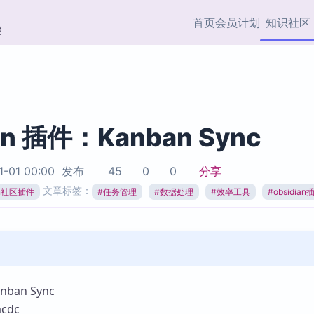
首页
会员计划
知识社区
部
快捷入口
插件与市场
效率产品
社区首页
Obsidian 插件
最近更新
插件市场与国内加速下
Ma
主题标签
载
Ob
an 插件：Kanban Sync
协作者
视频教程
PKMer Market
Th
1-01 00:00
发布
45
0
0
分享
加速访问 Obsidian 官方
PK
Top5
文章标签：
热门链接
市场
插
ian社区插件
#
任务管理
#
数据处理
#
效率工具
#
obsidian
Zotero 专题
Zotero 插件
挂
Obsidian 专题
Zotero 插件资源与加速
各
Obsidian 核心插
服务
面
Obsidian 社区插
知识管理
ZK
ban Sync
Zet
cdc