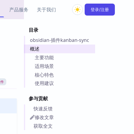
产品服务
关于我们
登录/注册
目录
教程资源
obsidian-插件kanban-sync
Simple MindMap
Obsidian 教程
New
rkdown 一键成图的
基础用法、插件与外观
概述
sidian 思维导图插件
片段
主要功能
适用场景
ino
Obsidian 主题
核心特色
Mer 出品的闪念笔记
主题下载与外观美化
件
插件
使用建议
Zotero 教程
件集市
Zotero 使用与插件教程
参与贡献
类挂件，丰富笔记页
件
快速反馈
件
修改文章
 卡实例库
获取全文
telkasten 实践示例