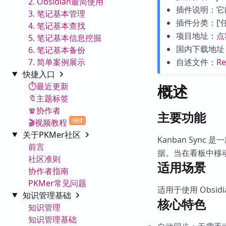
2. Obsidian最简使用
插件说明：它
3. 笔记基本管理
插件分类：[‘任务
4. 笔记基本查找
项目地址：
点
5. 笔记基本信息挖掘
国内下载地址
6. 笔记基本备份
7. 简单案例展示
自述文件：
R
快捷入口
⏱️最近更新
概述
🔖主题标签
🧣协作者
主要功能
Hot
🎬视频教程
关于PKMer社区
Kanban Syn
前言
据。当在看板中移
社区准则
适用场景
协作者指南
PKMer常见问题
适用于使用 Obsi
知识管理基础
核心特色
知识管理
知识管理基础