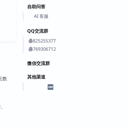
自助问答
AI 客服
QQ交流群
825255377
769306712
微信交流群
其他渠道
置元数
户。