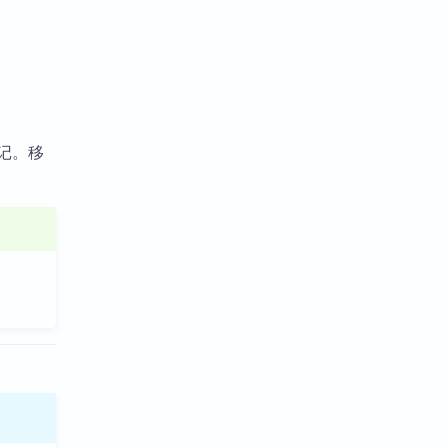
。
记。移