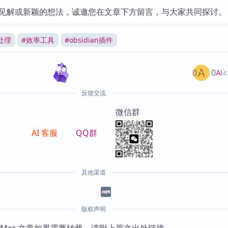
见解或新颖的想法，诚邀您在文章下方留言，与大家共同探讨。
处理
#
效率工具
#
obsidian插件
0
0
AI
4
反馈交流
微信群
AI 客服
QQ群
其他渠道
版权声明