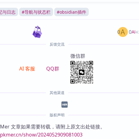
记与日志
#
导航与状态栏
#
obsidian插件
0
0
AI
4
反馈交流
微信群
AI 客服
QQ群
其他渠道
版权声明
KMer 文章如果需要转载，请附上原文出处链接。
//pkmer.cn/show/2024052909081003