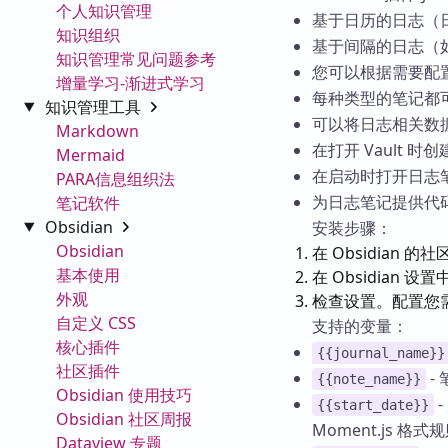
个人知识管理
基于日历的日志（
知识组织
基于间隔的日志（
知识管理常见问题参考
您可以根据需要配
增量学习-渐进式学习
每种类型的笔记都
知识管理工具
可以将日志相关数
Markdown
在打开 Vault 
Mermaid
在启动时打开日志
PARA信息组织法
为日志笔记提供代
笔记软件
Obsidian
安装步骤：
Obsidian
在 Obsidian 的
基本使用
在 Obsidian 设
外观
检查设置。配置您
自定义 CSS
支持的变量：
核心插件
{{journal_name}}
社区插件
-
{{note_name}}
Obsidian 使用技巧
{{start_date}}
Obsidian 社区周报
Moment.js 格
Dataview 专题