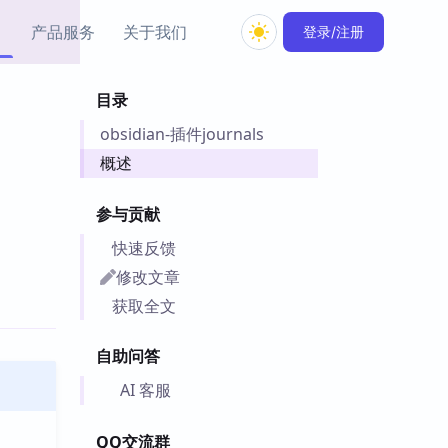
产品服务
关于我们
登录/注册
目录
教程资源
obsidian-插件journals
Simple MindMap
Obsidian 教程
New
rkdown 一键成图的
基础用法、插件与外观
概述
sidian 思维导图插件
片段
参与贡献
ino
Obsidian 主题
快速反馈
Mer 出品的闪念笔记
主题下载与外观美化
件
修改文章
Zotero 教程
获取全文
件集市
Zotero 使用与插件教程
类挂件，丰富笔记页
自助问答
件
件
AI 客服
 卡实例库
telkasten 实践示例
QQ交流群