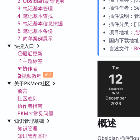
2. Obsidian最简使用
插件作者：Sergi
3. 笔记基本管理
4. 笔记基本查找
插件说明：管
5. 笔记基本信息挖掘
插件分类：[’ 日历
6. 笔记基本备份
项目地址：
点
7. 简单案例展示
国内下载地址
快捷入口
自述文件：
R
⏱️最近更新
🔖主题标签
🧣协作者
Hot
🎬视频教程
关于PKMer社区
前言
社区准则
协作者指南
PKMer常见问题
概述
知识管理基础
知识管理
知识管理基础
Obsidian 插件“J