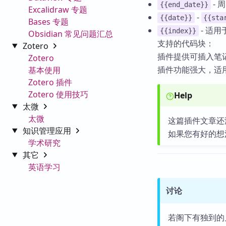
-
{{end_date}}
Excalidraw 专题
-
{{date}}
{{sta
Bases 专题
- 适
{{index}}
Obsidian 常见问题汇总
支持的代码块：
Zotero
插件提供可插入笔
Zotero
插件功能强大，适
基本使用
Zotero 插件
Zotero 使用技巧
Help
太微
太微
这篇插件文章还
知识管理应用
如果您有好的想
学术研究
其它
英语学习
讨论
若阁下有独到的