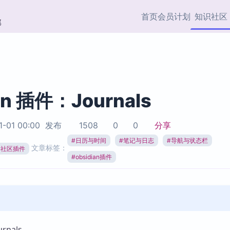
首页
会员计划
知识社区
部
快捷入口
插件与市场
效率产品
社区首页
Obsidian 插件
最近更新
插件市场与国内加速下
Ma
主题标签
载
Ob
an 插件：Journals
协作者
视频教程
PKMer Market
Th
1-01 00:00
发布
1508
0
0
分享
加速访问 Obsidian 官方
PK
Top5
热门链接
市场
插
#
日历与时间
#
笔记与日志
#
导航与状态栏
文章标签：
ian社区插件
Zotero 专题
#
obsidian插件
Zotero 插件
挂
Obsidian 专题
Zotero 插件资源与加速
各
Obsidian 核心插
服务
面
Obsidian 社区插
知识管理
ZK
Zet
nals