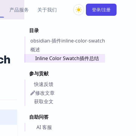
产品服务
关于我们
登录/注册
目录
教程资源
obsidian-插件inline-color-swatch
Simple MindMap
Obsidian 教程
New
rkdown 一键成图的
基础用法、插件与外观
概述
sidian 思维导图插件
片段
ch
Inline Color Swatch插件总结
ino
Obsidian 主题
参与贡献
Mer 出品的闪念笔记
主题下载与外观美化
件
快速反馈
Zotero 教程
修改文章
件集市
Zotero 使用与插件教程
获取全文
类挂件，丰富笔记页
件
自助问答
件
 卡实例库
AI 客服
telkasten 实践示例