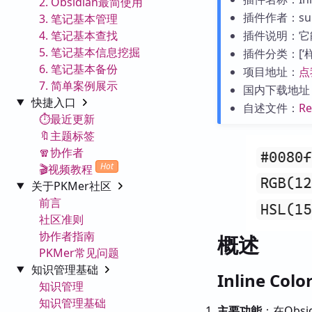
2. Obsidian最简使用
插件作者：sui
3. 笔记基本管理
4. 笔记基本查找
插件说明：它
5. 笔记基本信息挖掘
插件分类：[‘样式
6. 笔记基本备份
项目地址：
点
7. 简单案例展示
国内下载地址
快捷入口
自述文件：
R
⏱️最近更新
🔖主题标签
🧣协作者
Hot
🎬视频教程
关于PKMer社区
前言
社区准则
协作者指南
概述
PKMer常见问题
知识管理基础
Inline Co
知识管理
知识管理基础
主要功能
：在Obs