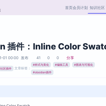
首页
会员计划
知识社区
部
快捷入口
插件与市场
效率产品
社区首页
Obsidian 插件
最近更新
插件市场与国内加速下
Ma
主题标签
载
Ob
an 插件：Inline Color Swat
协作者
视频教程
PKMer Market
Th
1-01 00:00
发布
41
0
0
分享
加速访问 Obsidian 官方
PK
Top5
热门链接
市场
插
#
样式与美化
#
编辑工具
#
图表与可视化
文章标签：
ian社区插件
Zotero 专题
#
obsidian插件
Zotero 插件
挂
Obsidian 专题
Zotero 插件资源与加速
各
Obsidian 核心插
服务
面
Obsidian 社区插
知识管理
ZK
Zet
e Color Swatch