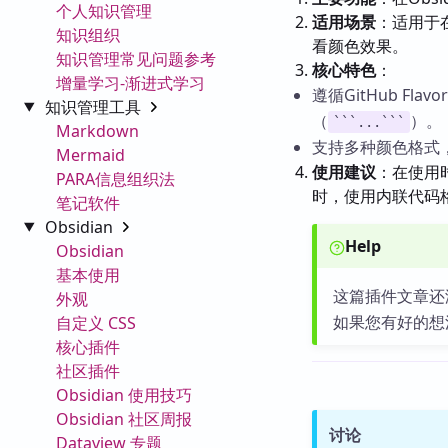
个人知识管理
适用场景
：适用于
知识组织
看颜色效果。
知识管理常见问题参考
核心特色
：
增量学习-渐进式学习
遵循GitHub Fla
知识管理工具
（
）。
```...```
Markdown
支持多种颜色格式，包
Mermaid
使用建议
：在使用
PARA信息组织法
时，使用内联代码
笔记软件
Obsidian
Help
Obsidian
基本使用
这篇插件文章还
外观
如果您有好的想
自定义 CSS
核心插件
社区插件
Obsidian 使用技巧
Obsidian 社区周报
讨论
Dataview 专题