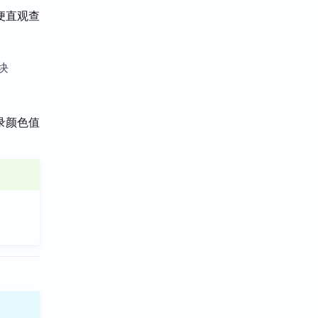
便直观查
块
录颜色值