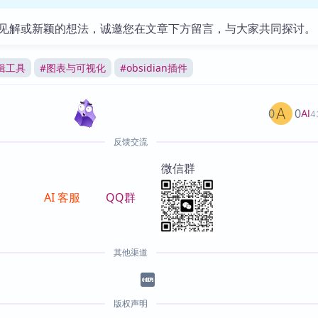
见解或新颖的想法，诚邀您在文章下方留言，与大家共同探讨。
辑工具
#
图表与可视化
#
obsidian插件
0
0
AI
4
反馈交流
微信群
AI 客服
QQ群
其他渠道
版权声明