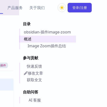
产品服务
关于我们
登录/注册
目录
教程资源
obsidian-插件image-zoom
Simple MindMap
Obsidian 教程
New
rkdown 一键成图的
基础用法、插件与外观
概述
sidian 思维导图插件
片段
Image Zoom插件总结
ino
Obsidian 主题
参与贡献
Mer 出品的闪念笔记
主题下载与外观美化
件
快速反馈
an插件
Zotero 教程
修改文章
件集市
Zotero 使用与插件教程
获取全文
类挂件，丰富笔记页
件
自助问答
件
 卡实例库
AI 客服
telkasten 实践示例