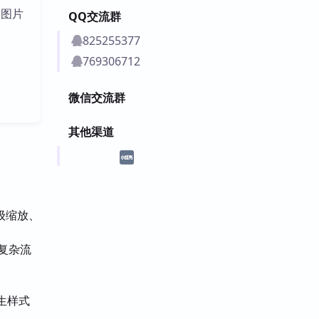
的图片
QQ交流群
825255377
769306712
微信交流群
其他渠道
级缩放、
、复杂流
原生样式