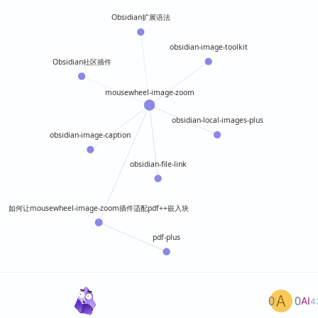
Obsidian扩展语法
obsidian-image-toolkit
Obsidian社区插件
mousewheel-image-zoom
obsidian-local-images-plus
obsidian-image-caption
obsidian-file-link
如何让mousewheel-image-zoom插件适配pdf++嵌入块
pdf-plus
0
0
AI
4