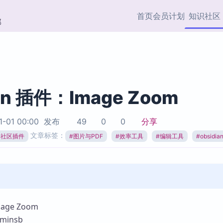
首页
会员计划
知识社区
部
快捷入口
插件与市场
效率产品
社区首页
Obsidian 插件
最近更新
插件市场与国内加速下
Ma
主题标签
载
Ob
an 插件：Image Zoom
协作者
视频教程
PKMer Market
Th
1-01 00:00
发布
49
0
0
分享
加速访问 Obsidian 官方
PK
Top5
文章标签：
热门链接
市场
插
ian社区插件
#
图片与PDF
#
效率工具
#
编辑工具
#
obsidi
Zotero 专题
Zotero 插件
挂
Obsidian 专题
Zotero 插件资源与加速
各
Obsidian 核心插
服务
面
Obsidian 社区插
知识管理
ZK
ge Zoom
Zet
minsb