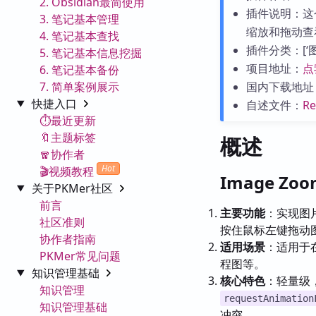
2. Obsidian最简使用
插件说明：这
3. 笔记基本管理
缩放和拖动查
4. 笔记基本查找
插件分类：[‘图片与
5. 笔记基本信息挖掘
项目地址：
点
6. 笔记基本备份
7. 简单案例展示
国内下载地址
快捷入口
自述文件：
R
⏱️最近更新
🔖主题标签
概述
🧣协作者
Hot
🎬视频教程
Image Z
关于PKMer社区
前言
主要功能
：实现图
社区准则
按住鼠标左键拖动
协作者指南
适用场景
：适用于
PKMer常见问题
程图等。
知识管理基础
核心特色
：轻量级，
知识管理
requestAnimation
知识管理基础
冲突。