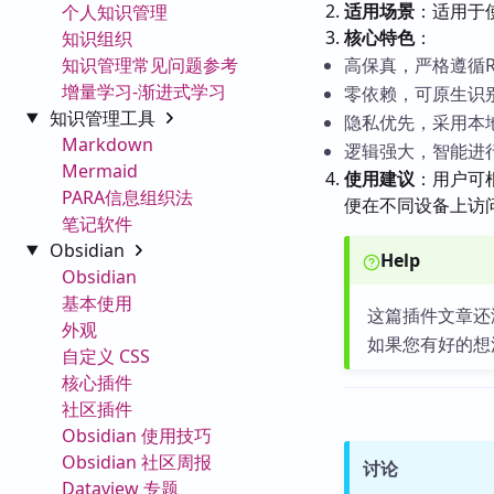
适用场景
：适用于
个人知识管理
核心特色
：
知识组织
知识管理常见问题参考
高保真，严格遵循RF
增量学习-渐进式学习
零依赖，可原生识
知识管理工具
隐私优先，采用本地优
Markdown
逻辑强大，智能进
Mermaid
使用建议
：用户可根
PARA信息组织法
便在不同设备上访
笔记软件
Obsidian
Help
Obsidian
基本使用
这篇插件文章还
外观
如果您有好的想
自定义 CSS
核心插件
社区插件
Obsidian 使用技巧
Obsidian 社区周报
讨论
Dataview 专题