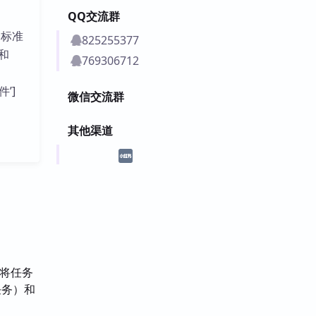
QQ交流群
合标准
825255377
和
769306712
件’]
微信交流群
其他渠道
要将任务
任务）和