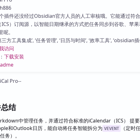
库
h886
个插件还没经过Obsidian官方人员的人工审核哦。它能通过符
dar（ICS）订阅源，以智能日期继承的方式把任务同步到谷歌、苹果
历里呢。
方工具集成’, ‘任务管理’, ‘日历与时间’, ‘效率工具’, ‘obsidian插
我访问
：
下载安装
eadme
插件总结
rkdown中管理任务，并通过符合标准的iCalendar（ICS） 提
Apple和Outlook日历，能自动将任务智能拆分为
（定时
VEVENT
动任务）。