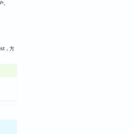
户。
st，方