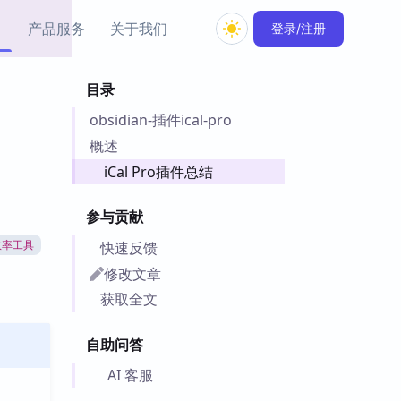
产品服务
关于我们
登录/注册
目录
教程资源
obsidian-插件ical-pro
Simple MindMap
Obsidian 教程
New
rkdown 一键成图的
基础用法、插件与外观
概述
sidian 思维导图插件
片段
iCal Pro插件总结
ino
Obsidian 主题
参与贡献
Mer 出品的闪念笔记
主题下载与外观美化
件
快速反馈
效率工具
Zotero 教程
修改文章
件集市
Zotero 使用与插件教程
获取全文
类挂件，丰富笔记页
件
自助问答
件
 卡实例库
AI 客服
telkasten 实践示例