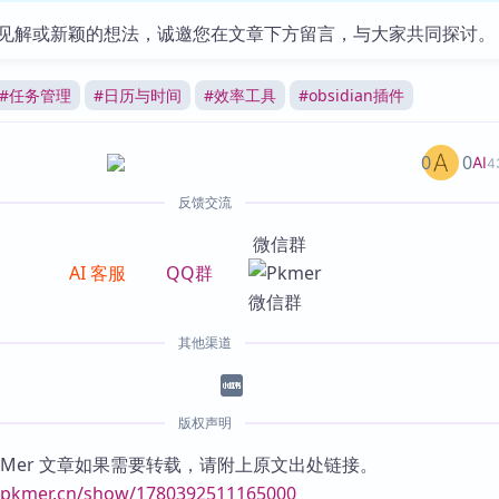
见解或新颖的想法，诚邀您在文章下方留言，与大家共同探讨。
#
任务管理
#
日历与时间
#
效率工具
#
obsidian插件
0
0
AI
4
反馈交流
微信群
AI 客服
QQ群
其他渠道
版权声明
KMer 文章如果需要转载，请附上原文出处链接。
//pkmer.cn/show/1780392511165000