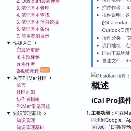
2. Obsidian最简使用
插件作者：liu
3. 笔记基本管理
4. 笔记基本查找
插件说明：这
5. 笔记基本信息挖掘
的iCalen
6. 笔记基本备份
Outlook日
7. 简单案例展示
插件分类：[‘第三
快捷入口
项目地址：
点
⏱️最近更新
国内下载地址
🔖主题标签
自述文件：
R
🧣协作者
Hot
🎬视频教程
关于PKMer社区
概述
前言
社区准则
iCal Pro
协作者指南
PKMer常见问题
主要功能
：可在Ma
知识管理基础
同步到Google、
知识管理
（日期/浮
知识管理基础
VTODO