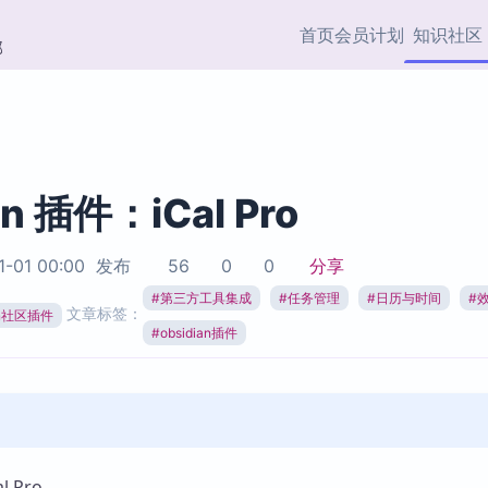
首页
会员计划
知识社区
部
快捷入口
插件与市场
效率产品
社区首页
Obsidian 插件
最近更新
插件市场与国内加速下
Ma
主题标签
载
Ob
an 插件：iCal Pro
协作者
视频教程
PKMer Market
Th
1-01 00:00
发布
56
0
0
分享
加速访问 Obsidian 官方
PK
Top5
热门链接
市场
插
#
第三方工具集成
#
任务管理
#
日历与时间
#
文章标签：
ian社区插件
Zotero 专题
#
obsidian插件
Zotero 插件
挂
Obsidian 专题
Zotero 插件资源与加速
各
Obsidian 核心插
服务
面
Obsidian 社区插
知识管理
ZK
Zet
 Pro