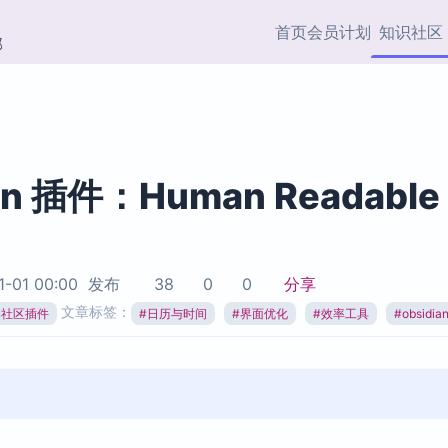
首页
会员计划
知识社区
部
快捷入口
插件与市场
效率产品
社区首页
Obsidian 插件
最近更新
插件市场与国内加速下
Ma
主题标签
载
Ob
an 插件：Human Readable
协作者
视频教程
PKMer Market
Th
加速访问 Obsidian 官方
PK
Top5
热门链接
市场
插
1-01 00:00
发布
38
0
0
分享
Zotero 专题
文章标签：
ian社区插件
#
日历与时间
#
界面优化
#
效率工具
#
obsidi
Zotero 插件
挂
Obsidian 专题
Zotero 插件资源与加速
各
Obsidian 核心插
服务
面
Obsidian 社区插
知识管理
ZK
Zet