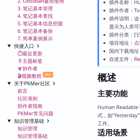
2. Obsidian最简使用
插件名称：Huma
3. 笔记基本管理
插件作者：Tom
4. 笔记基本查找
插件说明：这
5. 笔记基本信息挖掘
显示为人类可
6. 笔记基本备份
插件分类：[‘日历
7. 简单案例展示
项目地址：
点
快捷入口
国内下载地址
⏱️最近更新
自述文件：
R
🔖主题标签
🧣协作者
概述
Hot
🎬视频教程
关于PKMer社区
前言
主要功能
社区准则
协作者指南
Human Reada
PKMer常见问题
式，如“Yesterd
知识管理基础
工作。
知识管理
适用场景
知识管理基础