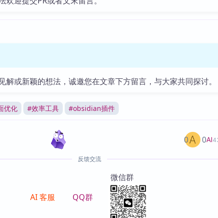
法欢迎提交PR或者文末留言。
见解或新颖的想法，诚邀您在文章下方留言，与大家共同探讨。
面优化
#
效率工具
#
obsidian插件
0
0
AI
4
反馈交流
微信群
AI 客服
QQ群