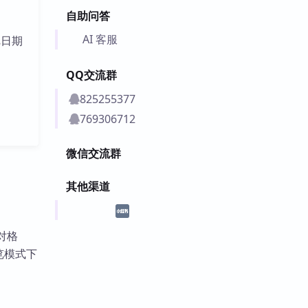
自助问答
AI 客服
把日期
QQ交流群
825255377
769306712
微信交流群
其他渠道
相对格
预览模式下