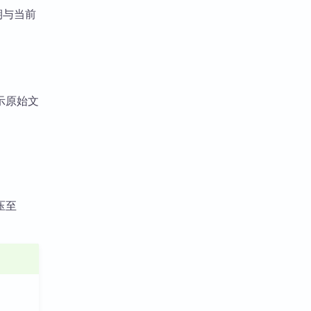
期与当前
示原始文
压至