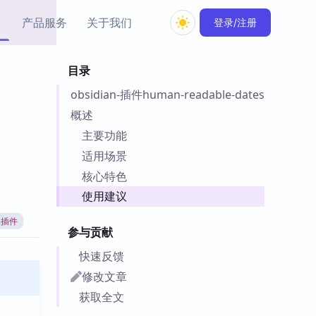
产品服务
关于我们
登录/注册
目录
教程资源
obsidian-插件human-readable-dates
Simple MindMap
Obsidian 教程
New
rkdown 一键成图的
基础用法、插件与外观
概述
sidian 思维导图插件
片段
主要功能
适用场景
ino
Obsidian 主题
核心特色
Mer 出品的闪念笔记
主题下载与外观美化
件
使用建议
Zotero 教程
an插件
件集市
Zotero 使用与插件教程
参与贡献
类挂件，丰富笔记页
件
快速反馈
件
修改文章
 卡实例库
获取全文
telkasten 实践示例