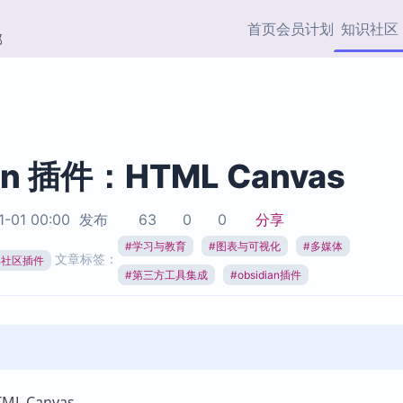
首页
会员计划
知识社区
部
快捷入口
插件与市场
效率产品
社区首页
Obsidian 插件
最近更新
插件市场与国内加速下
Ma
主题标签
载
Ob
an 插件：HTML Canvas
协作者
视频教程
PKMer Market
Th
1-01 00:00
发布
63
0
0
分享
加速访问 Obsidian 官方
PK
Top5
热门链接
市场
插
#
学习与教育
#
图表与可视化
#
多媒体
文章标签：
ian社区插件
Zotero 专题
#
第三方工具集成
#
obsidian插件
Zotero 插件
挂
Obsidian 专题
Zotero 插件资源与加速
各
Obsidian 核心插
服务
面
Obsidian 社区插
知识管理
ZK
Zet
L Canvas