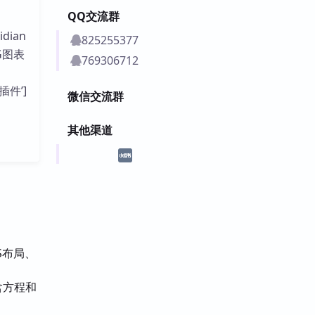
QQ交流群
ian
825255377
G图表
769306712
插件’]
微信交流群
其他渠道
S布局、
含方程和