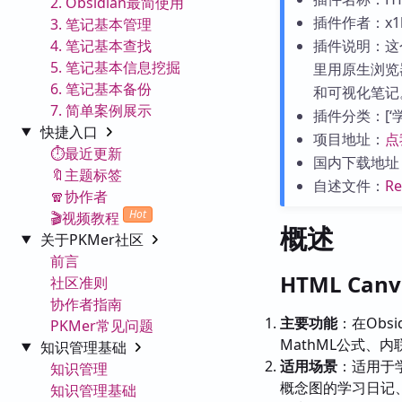
2. Obsidian最简使用
插件作者：x1
3. 笔记基本管理
4. 笔记基本查找
插件说明：这个
5. 笔记基本信息挖掘
里用原生浏览器
6. 笔记基本备份
和可视化笔记
7. 简单案例展示
插件分类：[‘学习
快捷入口
项目地址：
点
⏱️最近更新
国内下载地址
🔖主题标签
自述文件：
R
🧣协作者
Hot
🎬视频教程
概述
关于PKMer社区
前言
HTML Ca
社区准则
协作者指南
主要功能
：在Obs
PKMer常见问题
MathML公式、
知识管理基础
适用场景
：适用于
知识管理
概念图的学习日记
知识管理基础