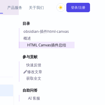
产品服务
关于我们
登录/注册
目录
教程资源
obsidian-插件html-canvas
Simple MindMap
Obsidian 教程
New
rkdown 一键成图的
基础用法、插件与外观
概述
sidian 思维导图插件
片段
HTML Canvas插件总结
ino
Obsidian 主题
参与贡献
Mer 出品的闪念笔记
主题下载与外观美化
件
快速反馈
Zotero 教程
修改文章
件集市
Zotero 使用与插件教程
获取全文
类挂件，丰富笔记页
件
自助问答
件
 卡实例库
AI 客服
telkasten 实践示例