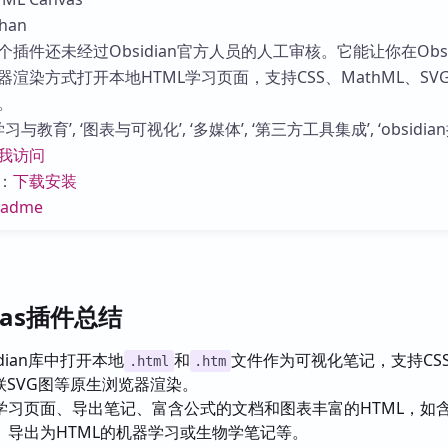
库
han
插件还未经过Obsidian官方人员的人工审核。它能让你在Obsid
渲染方式打开本地HTML学习页面，支持CSS、MathML、SV
。
与教育’, ‘图表与可视化’, ‘多媒体’, ‘第三方工具集成’, ‘obsidian
我访问
：
下载安装
eadme
nvas插件总结
idian库中打开本地
和
文件作为可视化笔记，支持CS
.html
.htm
内联SVG图等原生浏览器渲染。
学习页面、导出笔记、富含公式的文档和图表丰富的HTML，如
、导出为HTML的机器学习或生物学笔记等。