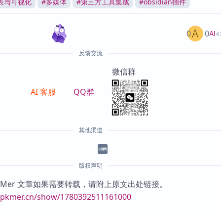
表与可视化
#
多媒体
#
第三方工具集成
#
obsidian插件
0
0
AI
4
反馈交流
微信群
AI 客服
QQ群
其他渠道
版权声明
KMer 文章如果需要转载，请附上原文出处链接。
//pkmer.cn/show/1780392511161000