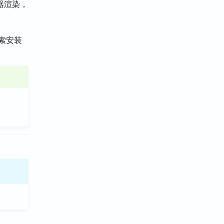
器渲染，
搜索安装