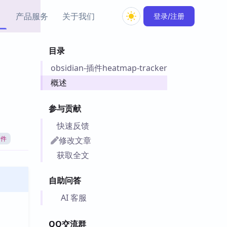
产品服务
关于我们
登录/注册
目录
教程资源
obsidian-插件heatmap-tracker
Simple MindMap
Obsidian 教程
New
rkdown 一键成图的
基础用法、插件与外观
概述
sidian 思维导图插件
片段
参与贡献
ino
Obsidian 主题
快速反馈
Mer 出品的闪念笔记
主题下载与外观美化
件
修改文章
插件
Zotero 教程
获取全文
件集市
Zotero 使用与插件教程
类挂件，丰富笔记页
自助问答
件
件
AI 客服
 卡实例库
telkasten 实践示例
QQ交流群