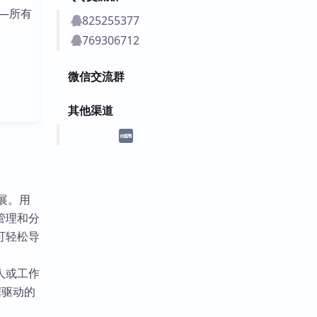
—所有
825255377
769306712
微信交流群
其他渠道
进展。用
管理和分
可轻松导
人或工作
据驱动的