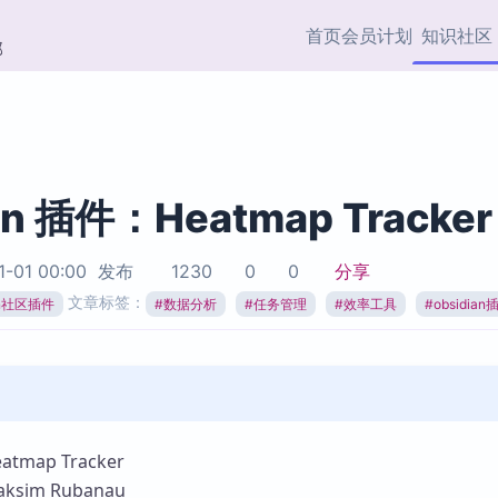
首页
会员计划
知识社区
部
快捷入口
插件与市场
效率产品
社区首页
Obsidian 插件
最近更新
插件市场与国内加速下
Ma
主题标签
载
Ob
an 插件：Heatmap Tracker
协作者
视频教程
PKMer Market
Th
1-01 00:00
发布
1230
0
0
分享
加速访问 Obsidian 官方
PK
Top5
文章标签：
热门链接
市场
插
ian社区插件
#
数据分析
#
任务管理
#
效率工具
#
obsidian
Zotero 专题
Zotero 插件
挂
Obsidian 专题
Zotero 插件资源与加速
各
Obsidian 核心插
服务
面
Obsidian 社区插
知识管理
ZK
map Tracker
Zet
sim Rubanau