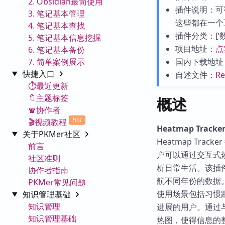
2. Obsidian最简使用
插件说明：可
3. 笔记基本管理
这些都在一个
4. 笔记基本查找
插件分类：[‘数据
5. 笔记基本信息挖掘
项目地址：
点
6. 笔记基本备份
7. 简单案例展示
国内下载地址
快捷入口
自述文件：
R
⏱️最近更新
🔖主题标签
概述
🧣协作者
Hot
🎬视频教程
Heatmap Track
关于PKMer社区
Heatmap Tra
前言
户可以通过交互式
社区准则
析日常生活。该插
协作者指南
航不同年份的数据
PKMer常见问题
使用场景包括习惯
知识管理基础
知识管理
进展的用户。通过与 
知识管理基础
热图，使得信息的