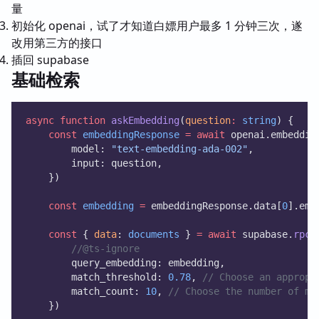
量
初始化 openai，试了才知道白嫖用户最多 1 分钟三次，遂
改用第三方的接口
插回 supabase
基础检索
async
function
askEmbedding
(
question
:
string
) {
const
embeddingResponse
=
await
 openai.embeddin
        model: 
"text-embedding-ada-002"
,
        input: question,
    })
const
embedding
=
 embeddingResponse.data[
0
].emb
const
 { 
data
: 
documents
 } 
=
await
 supabase.
rpc
(
//@ts-ignore
        query_embedding: embedding,
        match_threshold: 
0.78
, 
// Choose an appropr
        match_count: 
10
, 
// Choose the number of ma
    })