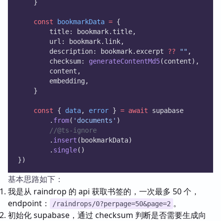
    }
const
bookmarkData
=
 {
        title: bookmark.title,
        url: bookmark.link,
        description: bookmark.excerpt 
??
""
,
        checksum: 
generateContentMd5
(content),
        content,
        embedding,
    }
const
 { 
data
, 
error
 } 
=
await
 supabase
        .
from
(
'documents'
)
//@ts-ignore
        .
insert
(bookmarkData)
        .
single
()
})
基本思路如下：
我是从 raindrop 的 api 获取书签的，一次最多 50 个，
endpoint：
。
/raindrops/0?perpage=50&page=2
初始化 supabase，通过 checksum 判断是否需要生成向