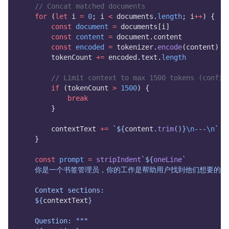
// Concat matched documents
for
 (
let
 i 
=
0
; i 
<
 documents.
length
; i
++
) {
const
document
=
 documents[i]
const
content
=
 document.content
const
encoded
=
 tokenizer.
encode
(content)
        tokenCount 
+=
 encoded.text.
length
// Limit context to max 1500 tokens (config
if
 (tokenCount 
>
1500
) {
break
        }
        contextText 
+=
`${
content
.
trim
()
}
\n
---
\n
`
    }
const
prompt
=
stripIndent
`${
oneLine
`
    你是一个书签管理员，你的工作是帮助用户找到他们想要的
    Context sections:
    ${
contextText
}
    Question: """