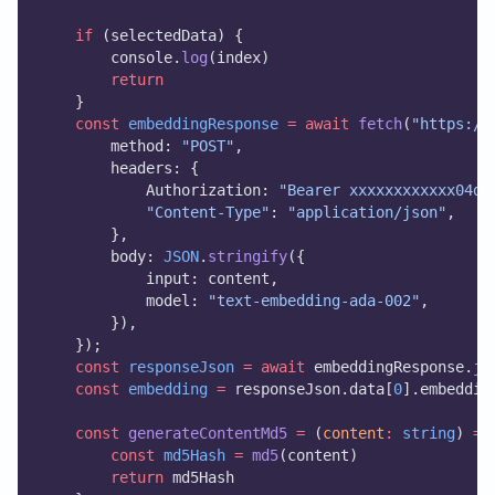
if
 (selectedData) {
        console.
log
(index)
return
    }
const
embeddingResponse
=
await
fetch
(
"https://
        method: 
"POST"
,
        headers: {
            Authorization: 
"Bearer xxxxxxxxxxxx04d6
"Content-Type"
: 
"application/json"
,
        },
        body: 
JSON
.
stringify
({
            input: content,
            model: 
"text-embedding-ada-002"
,
        }),
    });
const
responseJson
=
await
 embeddingResponse.
js
const
embedding
=
 responseJson.data[
0
].embeddin
const
generateContentMd5
=
 (
content
:
string
) 
=>
const
md5Hash
=
md5
(content)
return
 md5Hash