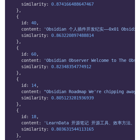
    similarity: 
0.874166488647467
  },
  {
    id: 
40
,
    content: 
'Obsidian 个人插件开发纪实——0x01 Ob
    similarity: 
0.863220897488814
  },
  {
    id: 
60
,
    content: 
'Obsidian Observer Welcome to The Obsi
    similarity: 
0.82348354774912
  },
  {
    id: 
14
,
    content: 
"Obsidian Roadmap We're chipping away 
    similarity: 
0.805123281936939
  },
  {
    id: 
18
,
    content: 
'LearnData 开源笔记 开源工具、效率方法
    similarity: 
0.803631544113165
  },