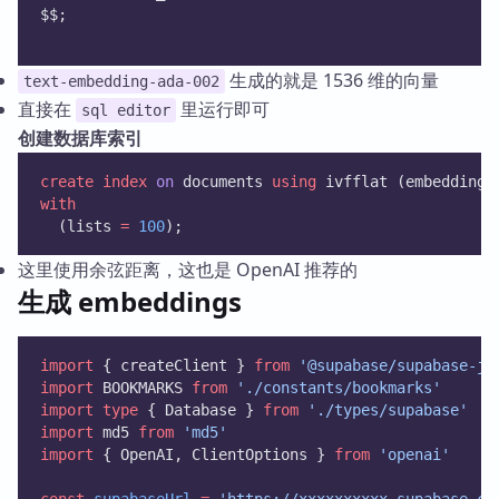
$$;
生成的就是 1536 维的向量
text-embedding-ada-002
直接在
里运行即可
sql editor
创建数据库索引
create
index
on
 documents 
using
 ivfflat (embedding 
with
  (lists 
=
100
);
这里使用余弦距离，这也是 OpenAI 推荐的
生成 embeddings
import
 { createClient } 
from
'@supabase/supabase-js
import
 BOOKMARKS 
from
'./constants/bookmarks'
import
type
 { Database } 
from
'./types/supabase'
import
 md5 
from
'md5'
import
 { OpenAI, ClientOptions } 
from
'openai'