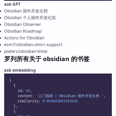
ask GPT
Obsidian 插件开发文档
Obsidian 个人插件开发纪实
Obsidian Observer
Obsidian Roadmap
Actions for Obsidian
esm7/obsidian-vimrc-support
platers/obsidian-linter
罗列所有关于 obsidian 的书签
ask embedding
[
  {
    id: 
42
,
    content: 
'入门指南 | Obsidian 插件开发文档 '
,
    similarity: 
0.843693043103616
  },
  {