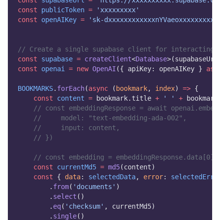
const
supabaseUrl
=
'https://xxxxxxxxxx.supabase.co
const
publicToken
=
'xxxxxxxxx'
const
openAIKey
=
'sk-dxxxxxxxxxxxxnYVaeoxxxxxxxxxx
// Create a single supabase client for interacting 
const
supabase
=
createClient
<
Database
>(supabaseUrl
const
openai
=
new
OpenAI
({ apiKey: openAIKey } 
as
BOOKMARKS
.
forEach
(
async
 (
bookmark
, 
index
) 
=>
 {
const
content
=
 bookmark.title 
+
' '
+
 bookmark
// const embeddingResponse = await openai.embed
//     model: "text-embedding-ada-002",
//     input: content,
// })
// const embedding = embeddingResponse.data[0].
const
currentMd5
=
md5
(content)
const
 { 
data
: 
selectedData
, 
error
: 
selectedErro
        .
from
(
'documents'
)
        .
select
()
        .
eq
(
'checksum'
, currentMd5)
        .
single
()