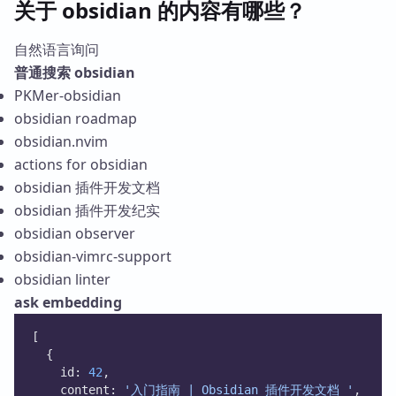
关于 obsidian 的内容有哪些？
自然语言询问
普通搜索 obsidian
PKMer-obsidian
obsidian roadmap
obsidian.nvim
actions for obsidian
obsidian 插件开发文档
obsidian 插件开发纪实
obsidian observer
obsidian-vimrc-support
obsidian linter
ask embedding
[
  {
    id: 
42
,
    content: 
'入门指南 | Obsidian 插件开发文档 '
,