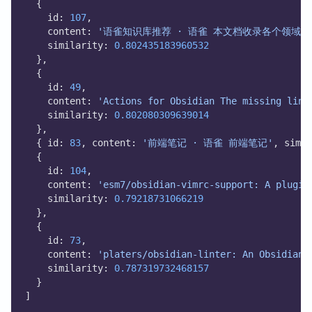
  {
    id: 
107
,
    content: 
'语雀知识库推荐 · 语雀 本文档收录各个领域的
    similarity: 
0.802435183960532
  },
  {
    id: 
49
,
    content: 
'Actions for Obsidian The missing link
    similarity: 
0.802080309639014
  },
  { id: 
83
, content: 
'前端笔记 · 语雀 前端笔记'
, simil
  {
    id: 
104
,
    content: 
'esm7/obsidian-vimrc-support: A plugin
    similarity: 
0.79218731066219
  },
  {
    id: 
73
,
    content: 
'platers/obsidian-linter: An Obsidian 
    similarity: 
0.787319732468157
  }
]