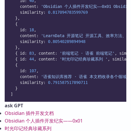
    id: 
40
,
    content: 
'Obsidian 个人插件开发纪实——0x01 Ob
    similarity: 
0.817094783599769
  },
  {
    id: 
18
,
    content: 
'LearnData 开源笔记 开源工具、效率方法
    similarity: 
0.80540289894948
  },
  { id: 
83
, content: 
'前端笔记 · 语雀 前端笔记'
, simil
  { id: 
44
, content: 
'时光印记经典珍藏系列 '
, similari
  {
    id: 
107
,
    content: 
'语雀知识库推荐 · 语雀 本文档收录各个领域的
    similarity: 
0.791587517890711
  }
]
ask GPT
Obsidian 插件开发文档
Obsidian 个人插件开发纪实——0x01
时光印记经典珍藏系列