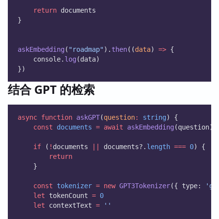
return
 documents
}
askEmbedding
(
"roadmap"
).
then
((
data
) 
=>
 {
    console.
log
(data)
})
结合 GPT 的检索
async
function
askGPT
(
question
:
string
) {
const
documents
=
await
askEmbedding
(question)
if
 (
!
documents 
||
 documents?.
length
===
0
) {
return
    }
const
tokenizer
=
new
GPT3Tokenizer
({ type: 
'gp
let
 tokenCount 
=
0
let
 contextText 
=
''