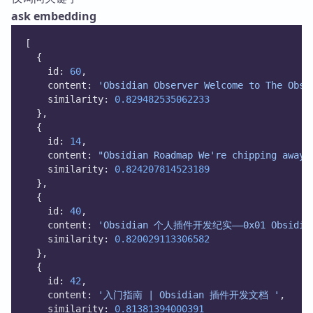
ask embedding
[
  {
    id: 
60
,
    content: 
'Obsidian Observer Welcome to The Obsi
    similarity: 
0.829482535062233
  },
  {
    id: 
14
,
    content: 
"Obsidian Roadmap We're chipping away 
    similarity: 
0.824207814523189
  },
  {
    id: 
40
,
    content: 
'Obsidian 个人插件开发纪实——0x01 Ob
    similarity: 
0.820029113306582
  },
  {
    id: 
42
,
    content: 
'入门指南 | Obsidian 插件开发文档 '
,
    similarity: 
0.81381394000391