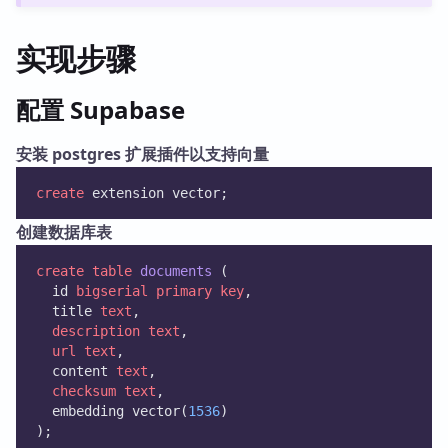
实现步骤
配置 Supabase
安装 postgres 扩展插件以支持向量
create
 extension vector;
创建数据库表
create
table
documents
 (
  id 
bigserial
primary key
,
  title 
text
,
description
text
,
url
text
,
  content 
text
,
checksum
text
,
  embedding vector(
1536
)
);