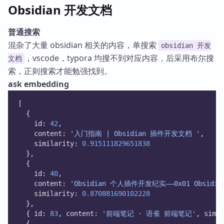
Obsidian 开发文档
普通搜索
混杂了大量 obsidian 相关的内容，单搜索
obsidian 开发
，vscode，typora 均搜不到对应内容，后采用布尔搜
文档
索，正则搜索才能勉强找到。
ask embedding
[
  {
    id: 
42
,
    content: 
'入门指南 | Obsidian 插件开发文档 '
,
    similarity: 
0.915111829651838
  },
  {
    id: 
40
,
    content: 
'Obsidian 个人插件开发纪实——0x01 Ob
    similarity: 
0.870881690102228
  },
  { id: 
83
, content: 
'前端笔记 · 语雀 前端笔记'
, simil
  {