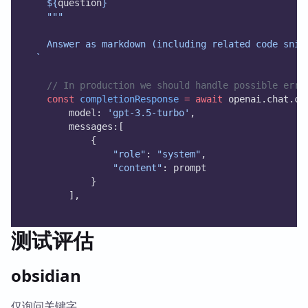
    ${
question
}
    """
    Answer as markdown (including related code snip
  `
// In production we should handle possible erro
const
completionResponse
=
await
 openai.chat.co
        model: 
'gpt-3.5-turbo'
,
        messages:[
            {
"role"
: 
"system"
,
"content"
: prompt
            }
        ],
测试评估
obsidian
仅询问关键字