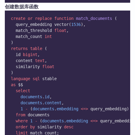
创建数据库函数
create or replace
function
match_documents
 (
  query_embedding vector(
1536
),
  match_threshold 
float
,
  match_count 
int
)
returns
table
 (
  id 
bigint
,
  content 
text
,
  similarity 
float
)
language
sql
 stable
as
 $$
select
documents
.
id
,
documents
.
content
,
1
-
 (
documents
.
embedding
<=>
 query_embedding) 
a
from
 documents
where
1
-
 (
documents
.
embedding
<=>
 query_embeddin
order by
 similarity 
desc
limit
 match_count;