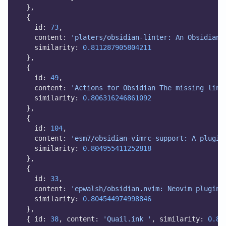
  },
  {
    id: 
73
,
    content: 
'platers/obsidian-linter: An Obsidian 
    similarity: 
0.811287905804211
  },
  {
    id: 
49
,
    content: 
'Actions for Obsidian The missing link
    similarity: 
0.806316246861092
  },
  {
    id: 
104
,
    content: 
'esm7/obsidian-vimrc-support: A plugin
    similarity: 
0.804955411252818
  },
  {
    id: 
33
,
    content: 
'epwalsh/obsidian.nvim: Neovim plugin 
    similarity: 
0.804544974998846
  },
  { id: 
38
, content: 
'Quail.ink '
, similarity: 
0.80