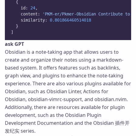
  {
    id: 
24
,
    content: 
'PKM-er/Pkmer-Obsidian Contribute to P
    similarity: 
0.801866460514018
  }
]
ask GPT
Obsidian is a note-taking app that allows users to
create and organize their notes using a markdown-
based system. It offers features such as backlinks,
graph view, and plugins to enhance the note-taking
experience. There are also various plugins available for
Obsidian, such as Obsidian Linter, Actions for
Obsidian, obsidian-vimrc-support, and obsidian.nvim.
Additionally, there are resources available for plugin
development, such as the Obsidian Plugin
Development Documentation and the Obsidian 插件开
发纪实 series.