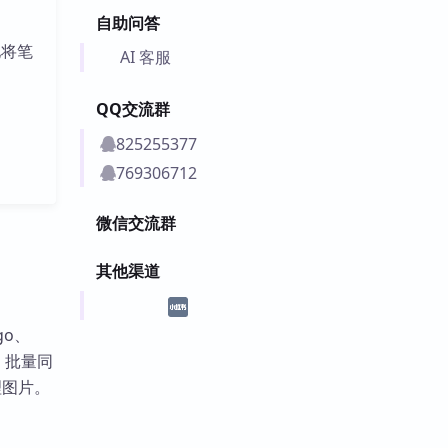
自助问答
地将笔
AI 客服
QQ交流群
825255377
769306712
微信交流群
其他渠道
go、
、批量同
理图片。