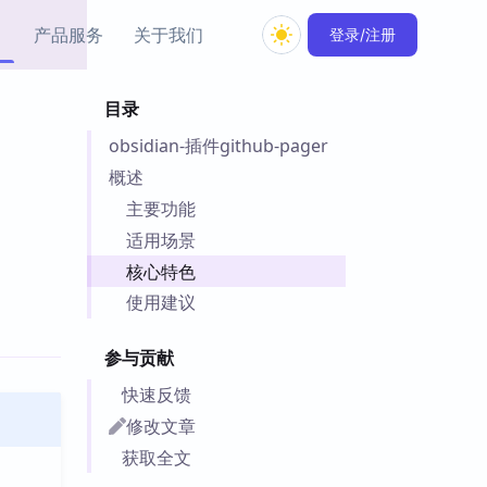
产品服务
关于我们
登录/注册
目录
教程资源
obsidian-插件github-pager
Simple MindMap
Obsidian 教程
New
rkdown 一键成图的
基础用法、插件与外观
概述
sidian 思维导图插件
片段
主要功能
适用场景
ino
Obsidian 主题
核心特色
Mer 出品的闪念笔记
主题下载与外观美化
件
使用建议
Zotero 教程
件集市
Zotero 使用与插件教程
参与贡献
类挂件，丰富笔记页
件
快速反馈
件
修改文章
 卡实例库
获取全文
telkasten 实践示例