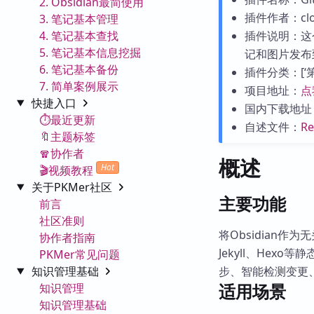
2. Obsidian最简使用
插件作者：clo
3. 笔记基本管理
4. 笔记基本查找
插件说明：这
5. 笔记基本信息挖掘
记和图片发布到G
6. 笔记基本备份
插件分类：[‘第三
7. 简单案例展示
项目地址：
点
快捷入口
国内下载地址
⏱️最近更新
自述文件：
R
🔖主题标签
🧣协作者
概述
Hot
🎬视频教程
关于PKMer社区
主要功能
前言
社区准则
将Obsidian作
协作者指南
Jekyll、He
PKMer常见问题
知识管理基础
步、智能检测变更
适用场景
知识管理
知识管理基础