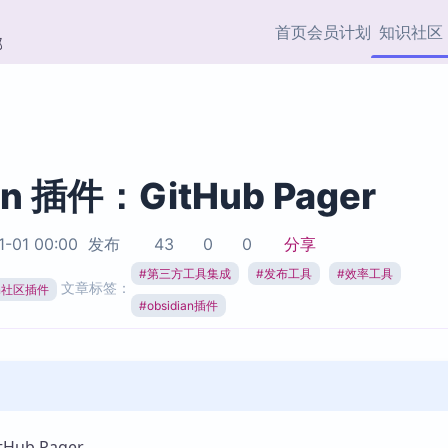
首页
会员计划
知识社区
部
快捷入口
插件与市场
效率产品
社区首页
Obsidian 插件
最近更新
插件市场与国内加速下
Ma
主题标签
载
Ob
an 插件：GitHub Pager
协作者
视频教程
PKMer Market
Th
1-01 00:00
发布
43
0
0
分享
加速访问 Obsidian 官方
PK
Top5
热门链接
市场
插
#
第三方工具集成
#
发布工具
#
效率工具
文章标签：
ian社区插件
Zotero 专题
#
obsidian插件
Zotero 插件
挂
Obsidian 专题
Zotero 插件资源与加速
各
Obsidian 核心插
服务
面
Obsidian 社区插
知识管理
ZK
Zet
ub Pager