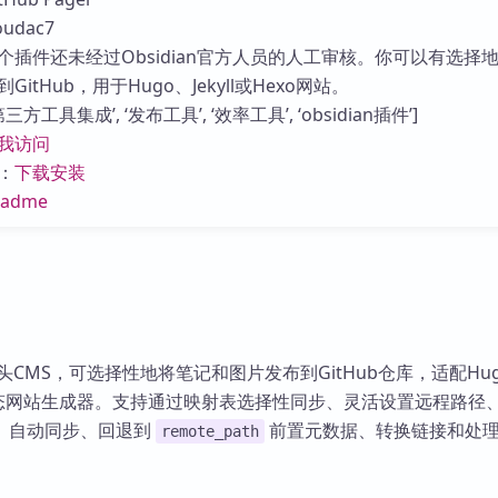
库
udac7
个插件还未经过Obsidian官方人员的人工审核。你可以有选择
itHub，用于Hugo、Jekyll或Hexo网站。
方工具集成’, ‘发布工具’, ‘效率工具’, ‘obsidian插件’]
我访问
：
下载安装
eadme
为无头CMS，可选择性地将笔记和图片发布到GitHub仓库，适配Hu
xo等静态网站生成器。支持通过映射表选择性同步、灵活设置远程路径
、自动同步、回退到
前置元数据、转换链接和处
remote_path