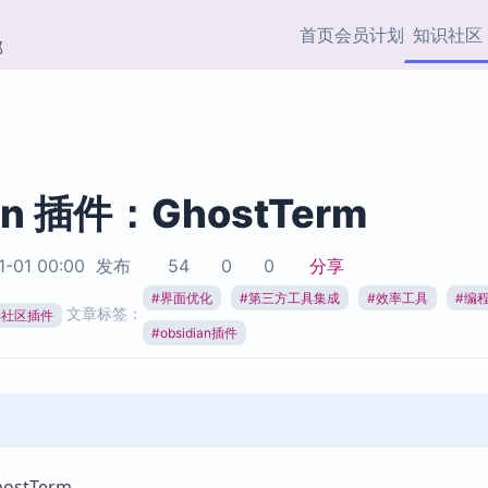
首页
会员计划
知识社区
部
快捷入口
插件与市场
效率产品
社区首页
Obsidian 插件
最近更新
插件市场与国内加速下
Ma
主题标签
载
Ob
an 插件：GhostTerm
协作者
视频教程
PKMer Market
Th
1-01 00:00
发布
54
0
0
分享
加速访问 Obsidian 官方
PK
Top5
热门链接
市场
插
#
界面优化
#
第三方工具集成
#
效率工具
#
编
文章标签：
ian社区插件
Zotero 专题
#
obsidian插件
Zotero 插件
挂
Obsidian 专题
Zotero 插件资源与加速
各
Obsidian 核心插
服务
面
Obsidian 社区插
知识管理
ZK
Zet
stTerm