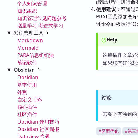
编辑过程中进行命
个人知识管理
使用建议
：可通过O
知识组织
BRAT工具添加仓
知识管理常见问题参考
过命令面板运行“Ope
增量学习-渐进式学习
知识管理工具
Help
Markdown
Mermaid
这篇插件文章还
PARA信息组织法
笔记软件
如果您有好的想
Obsidian
Obsidian
基本使用
外观
讨论
自定义 CSS
核心插件
若阁下有独到的
社区插件
Obsidian 使用技巧
Obsidian 社区周报
#
界面优化
#
第三
Dataview 专题