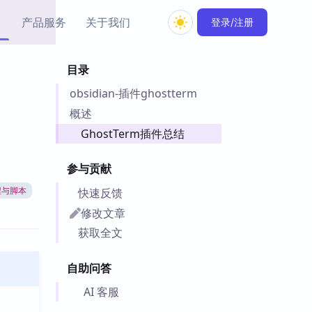
产品服务
关于我们
登录/注册
目录
教程资源
obsidian-插件ghostterm
Simple MindMap
Obsidian 教程
New
rkdown 一键成图的
基础用法、插件与外观
概述
sidian 思维导图插件
片段
GhostTerm插件总结
ino
Obsidian 主题
参与贡献
Mer 出品的闪念笔记
主题下载与外观美化
件
快速反馈
程与脚本
Zotero 教程
修改文章
件集市
Zotero 使用与插件教程
获取全文
类挂件，丰富笔记页
件
自助问答
件
 卡实例库
AI 客服
telkasten 实践示例