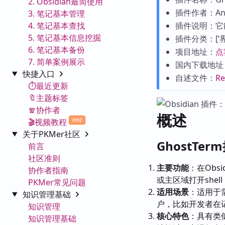
2. Obsidian最简使用
插件作者：And
3. 笔记基本管理
4. 笔记基本查找
插件说明：它能
5. 笔记基本信息挖掘
插件分类：[‘界面
6. 笔记基本备份
项目地址：
点
7. 简单案例展示
国内下载地址
快捷入口
自述文件：
R
⏱️最近更新
🔖主题标签
🧣协作者
概述
Hot
🎬视频教程
关于PKMer社区
GhostTe
前言
社区准则
主要功能
：在Obs
协作者指南
或主区域打开she
PKMer常见问题
适用场景
：适用于
知识管理基础
户，比如开发者在
知识管理
核心特色
：具有类似
知识管理基础