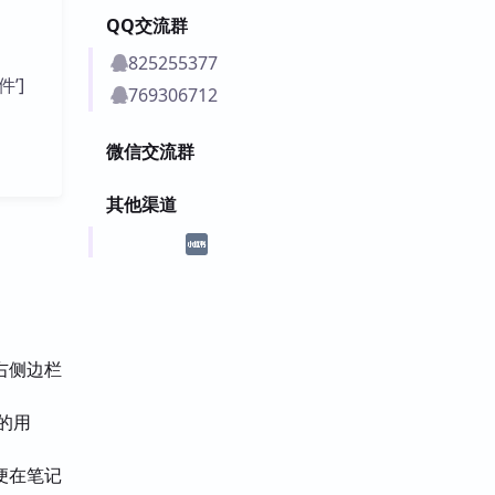
QQ交流群
825255377
件’]
769306712
微信交流群
其他渠道
在右侧边栏
的用
方便在笔记