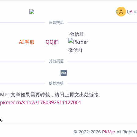
0
0
AI
4
反馈交流
微信群
AI 客服
QQ群
其他渠道
版权声明
KMer 文章如果需要转载，请附上原文出处链接。
//pkmer.cn/show/1780392511127001
关
© 2022-2026
PKMer
All Right