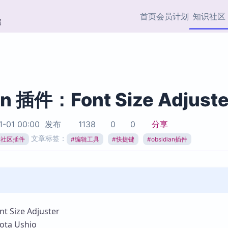
首页
会员计划
知识社区
部
快捷入口
插件与市场
效率产品
社区首页
Obsidian 插件
最近更新
插件市场与国内加速下
Ma
主题标签
载
Ob
an 插件：Font Size Adjuste
协作者
视频教程
PKMer Market
Th
1-01 00:00
发布
1138
0
0
分享
加速访问 Obsidian 官方
PK
Top5
文章标签：
热门链接
市场
插
ian社区插件
#
编辑工具
#
快捷键
#
obsidian插件
Zotero 专题
Zotero 插件
挂
Obsidian 专题
Zotero 插件资源与加速
各
Obsidian 核心插
服务
面
Obsidian 社区插
知识管理
ZK
Size Adjuster
Zet
a Ushio