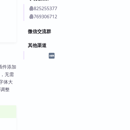
825255377
769306712
微信交流群
其他渠道
。该插件添加
小，无需
小字体大
速调整