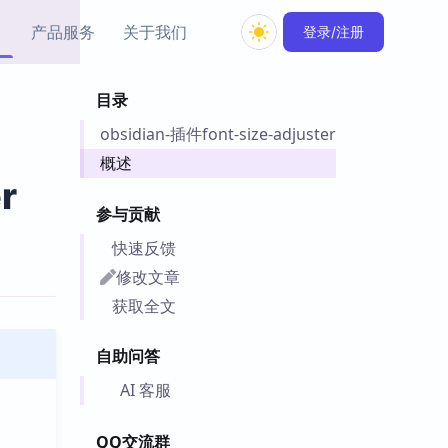
产品服务
关于我们
登录/注册
目录
教程资源
obsidian-插件font-size-adjuster
Simple MindMap
Obsidian 教程
New
rkdown 一键成图的
基础用法、插件与外观
概述
sidian 思维导图插件
片段
r
参与贡献
ino
Obsidian 主题
快速反馈
Mer 出品的闪念笔记
主题下载与外观美化
件
修改文章
Zotero 教程
获取全文
件集市
Zotero 使用与插件教程
类挂件，丰富笔记页
自助问答
件
件
AI 客服
 卡实例库
telkasten 实践示例
QQ交流群