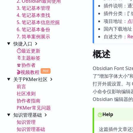
2. Obsidian最简使用
插件说明：通
3. 笔记基本管理
插件分类：[’ 编辑工
4. 笔记基本查找
项目地址：
点
5. 笔记基本信息挖掘
国内下载地址
6. 笔记基本备份
7. 简单案例展示
自述文件：
R
快捷入口
⏱️最近更新
概述
🔖主题标签
🧣协作者
Obsidian Fon
Hot
🎬视频教程
了“增加字体大小”
关于PKMer社区
打开外观设置。与 O
前言
小命令仅影响编辑器
社区准则
Obsidian 编
协作者指南
PKMer常见问题
Help
知识管理基础
知识管理
知识管理基础
这篇插件文章还