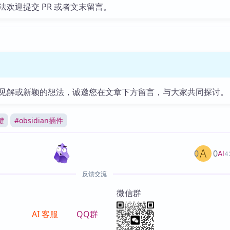
法欢迎提交 PR 或者文末留言。
见解或新颖的想法，诚邀您在文章下方留言，与大家共同探讨。
键
#
obsidian插件
0
0
AI
4
反馈交流
微信群
AI 客服
QQ群