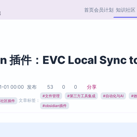
首页
会员计划
知识社区
部
快捷入口
插件与市场
效率产品
社区首页
Obsidian 插件
最近更新
插件市场与国内加速下
Ma
主题标签
载
Ob
an 插件：EVC Local Sync to
协作者
视频教程
PKMer Market
Th
加速访问 Obsidian 官方
PK
Top5
热门链接
市场
插
1-01 00:00
发布
53
0
0
分享
Zotero 专题
#
文件管理
#
第三方工具集成
#
自动化与AI
#
Zotero 插件
挂
文章标签：
Obsidian 专题
ian社区插件
Zotero 插件资源与加速
各
#
obsidian插件
Obsidian 核心插
服务
面
Obsidian 社区插
知识管理
ZK
Zet