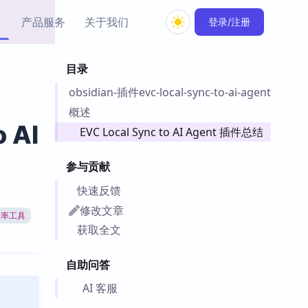
产品服务
关于我们
登录/注册
目录
教程资源
obsidian-插件evc-local-sync-to-ai-agent
Simple MindMap
Obsidian 教程
New
rkdown 一键成图的
基础用法、插件与外观
概述
sidian 思维导图插件
片段
 AI
EVC Local Sync to AI Agent 插件总结
ino
Obsidian 主题
参与贡献
Mer 出品的闪念笔记
主题下载与外观美化
件
快速反馈
Zotero 教程
修改文章
效率工具
件集市
Zotero 使用与插件教程
获取全文
类挂件，丰富笔记页
件
自助问答
件
 卡实例库
AI 客服
telkasten 实践示例