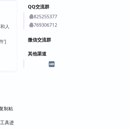
QQ交流群
825255377
769306712
库和人
微信交流群
件’]
其他渠道
复制粘
 等工具进