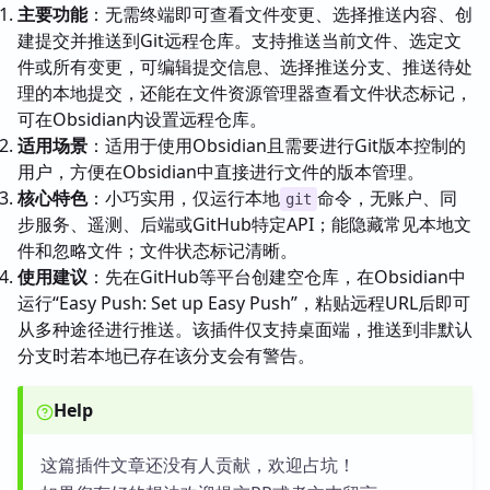
主要功能
：无需终端即可查看文件变更、选择推送内容、创
建提交并推送到Git远程仓库。支持推送当前文件、选定文
件或所有变更，可编辑提交信息、选择推送分支、推送待处
理的本地提交，还能在文件资源管理器查看文件状态标记，
可在Obsidian内设置远程仓库。
适用场景
：适用于使用Obsidian且需要进行Git版本控制的
用户，方便在Obsidian中直接进行文件的版本管理。
核心特色
：小巧实用，仅运行本地
命令，无账户、同
git
步服务、遥测、后端或GitHub特定API；能隐藏常见本地文
件和忽略文件；文件状态标记清晰。
使用建议
：先在GitHub等平台创建空仓库，在Obsidian中
运行“Easy Push: Set up Easy Push”，粘贴远程URL后即可
从多种途径进行推送。该插件仅支持桌面端，推送到非默认
分支时若本地已存在该分支会有警告。
Help
这篇插件文章还没有人贡献，欢迎占坑！