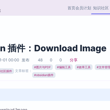
首页
会员计划
知识社区
部
快捷入口
插件与市场
效率产品
社区首页
Obsidian 插件
最近更新
插件市场与国内加速下
Ma
主题标签
载
Ob
an 插件：Download Image
协作者
视频教程
PKMer Market
Th
1-01 00:00
发布
48
0
0
分享
加速访问 Obsidian 官方
PK
Top5
热门链接
市场
插
#
图片与PDF
#
编辑工具
#
效率工具
#
文件管
文章标签：
ian社区插件
Zotero 专题
#
obsidian插件
Zotero 插件
挂
Obsidian 专题
Zotero 插件资源与加速
各
Obsidian 核心插
服务
面
Obsidian 社区插
知识管理
ZK
Zet
nload Image