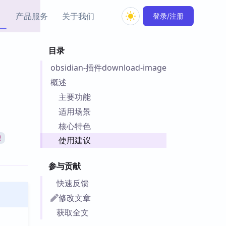
产品服务
关于我们
登录/注册
目录
教程资源
obsidian-插件download-image
Simple MindMap
Obsidian 教程
New
rkdown 一键成图的
基础用法、插件与外观
概述
sidian 思维导图插件
片段
主要功能
适用场景
ino
Obsidian 主题
核心特色
Mer 出品的闪念笔记
主题下载与外观美化
件
理
使用建议
Zotero 教程
件集市
Zotero 使用与插件教程
参与贡献
类挂件，丰富笔记页
件
快速反馈
件
修改文章
 卡实例库
获取全文
telkasten 实践示例