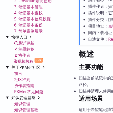
2. Obsidian最简使用
插件作者：yin
3. 笔记基本管理
4. 笔记基本查找
插件说明：它
5. 笔记基本信息挖掘
插件分类：[‘图片与
6. 笔记基本备份
项目地址：
点
7. 简单案例展示
国内下载地址
快捷入口
自述文件：
R
⏱️最近更新
🔖主题标签
概述
🧣协作者
Hot
🎬视频教程
主要功能
关于PKMer社区
前言
扫描当前笔记中的
社区准则
路径。
协作者指南
扫描并清理未使用
PKMer常见问题
适用场景
知识管理基础
知识管理
适用于希望笔记独
知识管理基础