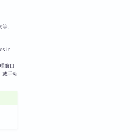
夹等。
 in
清理窗口
，或手动